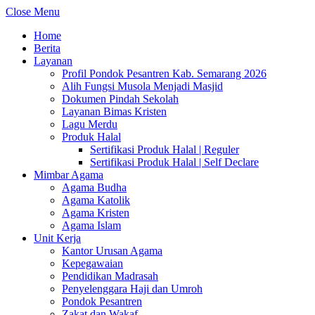
Close Menu
Home
Berita
Layanan
Profil Pondok Pesantren Kab. Semarang 2026
Alih Fungsi Musola Menjadi Masjid
Dokumen Pindah Sekolah
Layanan Bimas Kristen
Lagu Merdu
Produk Halal
Sertifikasi Produk Halal | Reguler
Sertifikasi Produk Halal | Self Declare
Mimbar Agama
Agama Budha
Agama Katolik
Agama Kristen
Agama Islam
Unit Kerja
Kantor Urusan Agama
Kepegawaian
Pendidikan Madrasah
Penyelenggara Haji dan Umroh
Pondok Pesantren
Zakat dan Wakaf