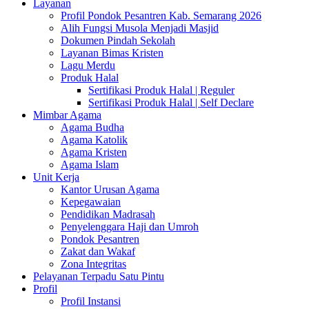
Layanan
Profil Pondok Pesantren Kab. Semarang 2026
Alih Fungsi Musola Menjadi Masjid
Dokumen Pindah Sekolah
Layanan Bimas Kristen
Lagu Merdu
Produk Halal
Sertifikasi Produk Halal | Reguler
Sertifikasi Produk Halal | Self Declare
Mimbar Agama
Agama Budha
Agama Katolik
Agama Kristen
Agama Islam
Unit Kerja
Kantor Urusan Agama
Kepegawaian
Pendidikan Madrasah
Penyelenggara Haji dan Umroh
Pondok Pesantren
Zakat dan Wakaf
Zona Integritas
Pelayanan Terpadu Satu Pintu
Profil
Profil Instansi