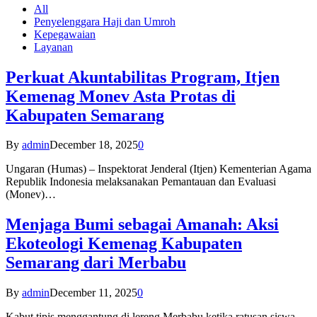
All
Penyelenggara Haji dan Umroh
Kepegawaian
Layanan
Perkuat Akuntabilitas Program, Itjen
Kemenag Monev Asta Protas di
Kabupaten Semarang
By
admin
December 18, 2025
0
Ungaran (Humas) – Inspektorat Jenderal (Itjen) Kementerian Agama
Republik Indonesia melaksanakan Pemantauan dan Evaluasi
(Monev)…
Menjaga Bumi sebagai Amanah: Aksi
Ekoteologi Kemenag Kabupaten
Semarang dari Merbabu
By
admin
December 11, 2025
0
Kabut tipis menggantung di lereng Merbabu ketika ratusan siswa-