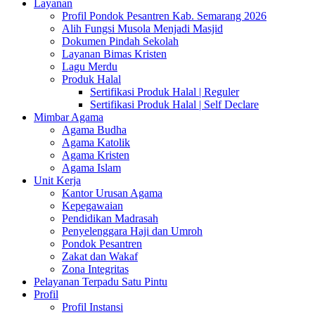
Layanan
Profil Pondok Pesantren Kab. Semarang 2026
Alih Fungsi Musola Menjadi Masjid
Dokumen Pindah Sekolah
Layanan Bimas Kristen
Lagu Merdu
Produk Halal
Sertifikasi Produk Halal | Reguler
Sertifikasi Produk Halal | Self Declare
Mimbar Agama
Agama Budha
Agama Katolik
Agama Kristen
Agama Islam
Unit Kerja
Kantor Urusan Agama
Kepegawaian
Pendidikan Madrasah
Penyelenggara Haji dan Umroh
Pondok Pesantren
Zakat dan Wakaf
Zona Integritas
Pelayanan Terpadu Satu Pintu
Profil
Profil Instansi