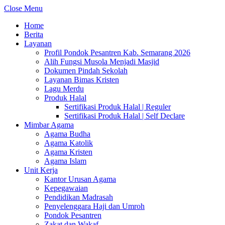
Close Menu
Home
Berita
Layanan
Profil Pondok Pesantren Kab. Semarang 2026
Alih Fungsi Musola Menjadi Masjid
Dokumen Pindah Sekolah
Layanan Bimas Kristen
Lagu Merdu
Produk Halal
Sertifikasi Produk Halal | Reguler
Sertifikasi Produk Halal | Self Declare
Mimbar Agama
Agama Budha
Agama Katolik
Agama Kristen
Agama Islam
Unit Kerja
Kantor Urusan Agama
Kepegawaian
Pendidikan Madrasah
Penyelenggara Haji dan Umroh
Pondok Pesantren
Zakat dan Wakaf