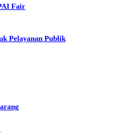
PAI Fair
uk Pelayanan Publik
marang
…