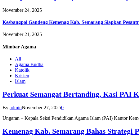
November 24, 2025
Kesbangpol Gandeng Kemenag Kab. Semarang Siapkan Pesantr
November 21, 2025
Mimbar
Agama
All
Agama Budha
Katolik
Kristen
Islam
Perkuat Semangat Bertanding, Kasi PAI 
By
admin
November 27, 2025
0
Ungaran – Kepala Seksi Pendidikan Agama Islam (PAI) Kantor K
Kemenag Kab. Semarang Bahas Strategi P