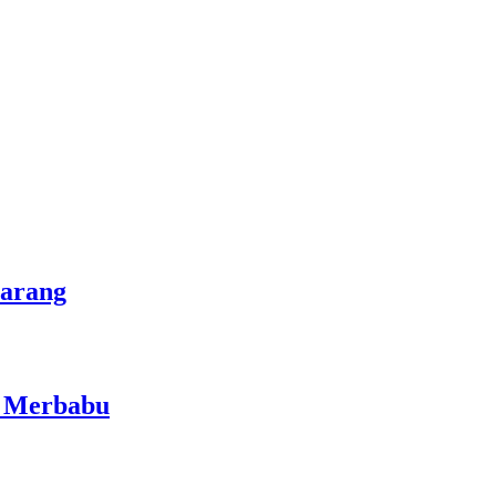
marang
i Merbabu