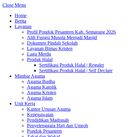
Close Menu
Home
Berita
Layanan
Profil Pondok Pesantren Kab. Semarang 2026
Alih Fungsi Musola Menjadi Masjid
Dokumen Pindah Sekolah
Layanan Bimas Kristen
Lagu Merdu
Produk Halal
Sertifikasi Produk Halal | Reguler
Sertifikasi Produk Halal | Self Declare
Mimbar Agama
Agama Budha
Agama Katolik
Agama Kristen
Agama Islam
Unit Kerja
Kantor Urusan Agama
Kepegawaian
Pendidikan Madrasah
Penyelenggara Haji dan Umroh
Pondok Pesantren
Zakat dan Wakaf