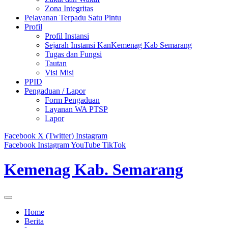
Zona Integritas
Pelayanan Terpadu Satu Pintu
Profil
Profil Instansi
Sejarah Instansi KanKemenag Kab Semarang
Tugas dan Fungsi
Tautan
Visi Misi
PPID
Pengaduan / Lapor
Form Pengaduan
Layanan WA PTSP
Lapor
Facebook
X (Twitter)
Instagram
Facebook
Instagram
YouTube
TikTok
Kemenag Kab. Semarang
Home
Berita