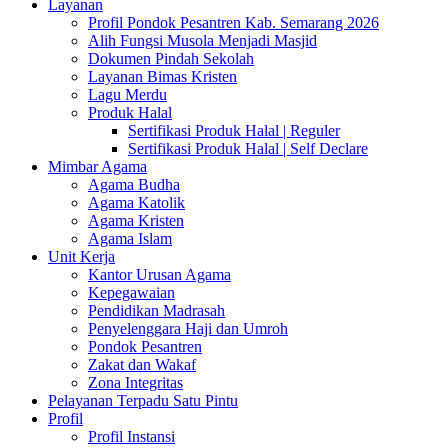
Layanan
Profil Pondok Pesantren Kab. Semarang 2026
Alih Fungsi Musola Menjadi Masjid
Dokumen Pindah Sekolah
Layanan Bimas Kristen
Lagu Merdu
Produk Halal
Sertifikasi Produk Halal | Reguler
Sertifikasi Produk Halal | Self Declare
Mimbar Agama
Agama Budha
Agama Katolik
Agama Kristen
Agama Islam
Unit Kerja
Kantor Urusan Agama
Kepegawaian
Pendidikan Madrasah
Penyelenggara Haji dan Umroh
Pondok Pesantren
Zakat dan Wakaf
Zona Integritas
Pelayanan Terpadu Satu Pintu
Profil
Profil Instansi