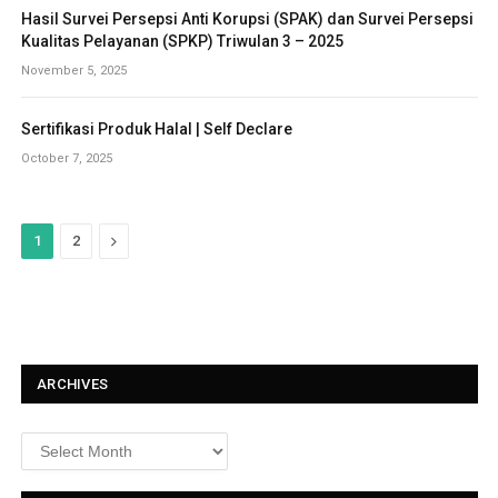
Hasil Survei Persepsi Anti Korupsi (SPAK) dan Survei Persepsi
Kualitas Pelayanan (SPKP) Triwulan 3 – 2025
November 5, 2025
Sertifikasi Produk Halal | Self Declare
October 7, 2025
N
1
2
e
x
t
ARCHIVES