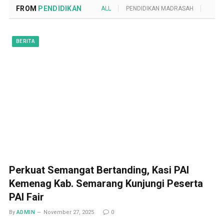
FROM
PENDIDIKAN
ALL
PENDIDIKAN MADRASAH
POND
BERITA
Perkuat Semangat Bertanding, Kasi PAI
Kemenag Kab. Semarang Kunjungi Peserta
PAI Fair
By
ADMIN
November 27, 2025
0