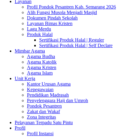
Layanan
Profil Pondok Pesantren Kab. Semarang 2026
Alih Fungsi Musola Menjadi Masjid
Dokumen Pindah Sekolah
Layanan Bimas Kristen
Lagu Merdu
Produk Halal
Sertifikasi Produk Halal | Reguler
Sertifikasi Produk Halal | Self Declare
Mimbar Agama
Agama Budha
Agama Katolik
Agama Kristen
Agama Islam
Unit Kerja
Kantor Urusan Agama
Kepegawaian
Pendidikan Madrasah
Penyelenggara Haji dan Umroh
Pondok Pesantren
Zakat dan Wakaf
Zona Integritas
Pelayanan Terpadu Satu Pintu
Profil
Profil Instansi