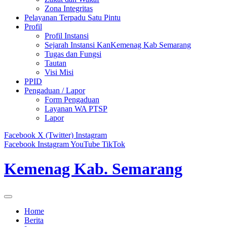
Zona Integritas
Pelayanan Terpadu Satu Pintu
Profil
Profil Instansi
Sejarah Instansi KanKemenag Kab Semarang
Tugas dan Fungsi
Tautan
Visi Misi
PPID
Pengaduan / Lapor
Form Pengaduan
Layanan WA PTSP
Lapor
Facebook
X (Twitter)
Instagram
Facebook
Instagram
YouTube
TikTok
Kemenag Kab. Semarang
Home
Berita