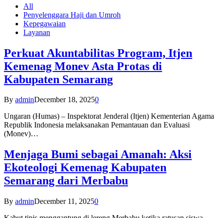
All
Penyelenggara Haji dan Umroh
Kepegawaian
Layanan
Perkuat Akuntabilitas Program, Itjen
Kemenag Monev Asta Protas di
Kabupaten Semarang
By
admin
December 18, 2025
0
Ungaran (Humas) – Inspektorat Jenderal (Itjen) Kementerian Agama
Republik Indonesia melaksanakan Pemantauan dan Evaluasi
(Monev)…
Menjaga Bumi sebagai Amanah: Aksi
Ekoteologi Kemenag Kabupaten
Semarang dari Merbabu
By
admin
December 11, 2025
0
Kabut tipis menggantung di lereng Merbabu ketika ratusan siswa-