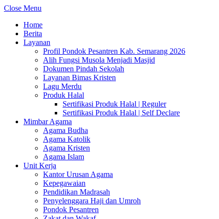
Close Menu
Home
Berita
Layanan
Profil Pondok Pesantren Kab. Semarang 2026
Alih Fungsi Musola Menjadi Masjid
Dokumen Pindah Sekolah
Layanan Bimas Kristen
Lagu Merdu
Produk Halal
Sertifikasi Produk Halal | Reguler
Sertifikasi Produk Halal | Self Declare
Mimbar Agama
Agama Budha
Agama Katolik
Agama Kristen
Agama Islam
Unit Kerja
Kantor Urusan Agama
Kepegawaian
Pendidikan Madrasah
Penyelenggara Haji dan Umroh
Pondok Pesantren
Zakat dan Wakaf