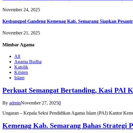
November 24, 2025
Kesbangpol Gandeng Kemenag Kab. Semarang Siapkan Pesantr
November 21, 2025
Mimbar
Agama
All
Agama Budha
Katolik
Kristen
Islam
Perkuat Semangat Bertanding, Kasi PAI 
By
admin
November 27, 2025
0
Ungaran – Kepala Seksi Pendidikan Agama Islam (PAI) Kantor K
Kemenag Kab. Semarang Bahas Strategi P