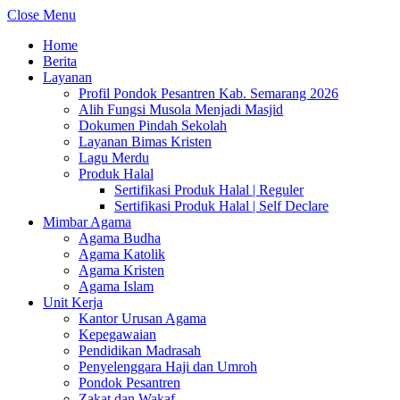
Close Menu
Home
Berita
Layanan
Profil Pondok Pesantren Kab. Semarang 2026
Alih Fungsi Musola Menjadi Masjid
Dokumen Pindah Sekolah
Layanan Bimas Kristen
Lagu Merdu
Produk Halal
Sertifikasi Produk Halal | Reguler
Sertifikasi Produk Halal | Self Declare
Mimbar Agama
Agama Budha
Agama Katolik
Agama Kristen
Agama Islam
Unit Kerja
Kantor Urusan Agama
Kepegawaian
Pendidikan Madrasah
Penyelenggara Haji dan Umroh
Pondok Pesantren
Zakat dan Wakaf