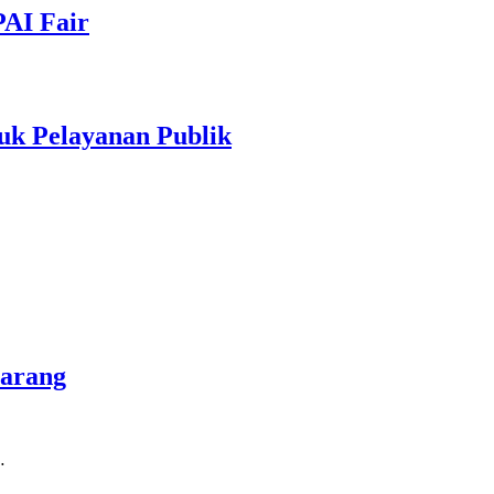
PAI Fair
uk Pelayanan Publik
marang
…