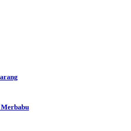
marang
i Merbabu