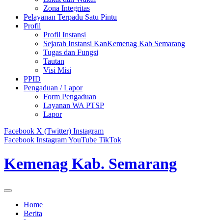
Zona Integritas
Pelayanan Terpadu Satu Pintu
Profil
Profil Instansi
Sejarah Instansi KanKemenag Kab Semarang
Tugas dan Fungsi
Tautan
Visi Misi
PPID
Pengaduan / Lapor
Form Pengaduan
Layanan WA PTSP
Lapor
Facebook
X (Twitter)
Instagram
Facebook
Instagram
YouTube
TikTok
Kemenag Kab. Semarang
Home
Berita