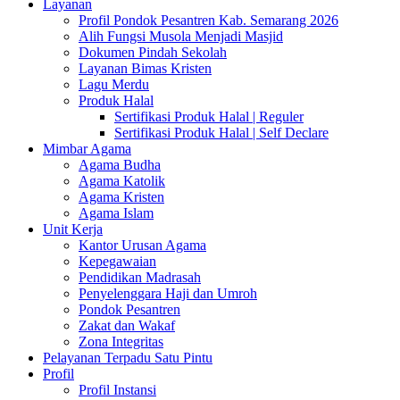
Layanan
Profil Pondok Pesantren Kab. Semarang 2026
Alih Fungsi Musola Menjadi Masjid
Dokumen Pindah Sekolah
Layanan Bimas Kristen
Lagu Merdu
Produk Halal
Sertifikasi Produk Halal | Reguler
Sertifikasi Produk Halal | Self Declare
Mimbar Agama
Agama Budha
Agama Katolik
Agama Kristen
Agama Islam
Unit Kerja
Kantor Urusan Agama
Kepegawaian
Pendidikan Madrasah
Penyelenggara Haji dan Umroh
Pondok Pesantren
Zakat dan Wakaf
Zona Integritas
Pelayanan Terpadu Satu Pintu
Profil
Profil Instansi