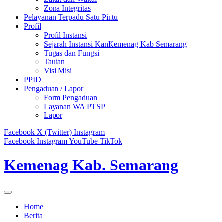
Zona Integritas
Pelayanan Terpadu Satu Pintu
Profil
Profil Instansi
Sejarah Instansi KanKemenag Kab Semarang
Tugas dan Fungsi
Tautan
Visi Misi
PPID
Pengaduan / Lapor
Form Pengaduan
Layanan WA PTSP
Lapor
Facebook
X (Twitter)
Instagram
Facebook
Instagram
YouTube
TikTok
Kemenag Kab. Semarang
Home
Berita