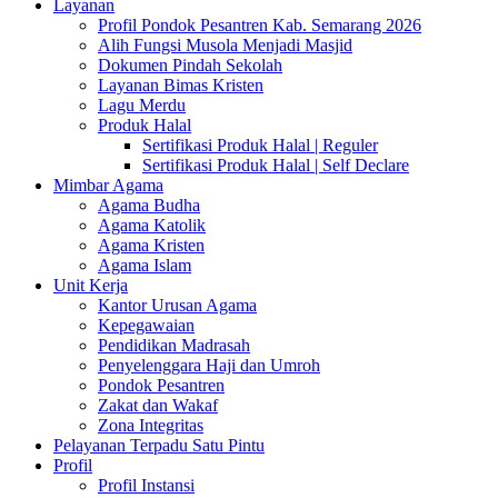
Layanan
Profil Pondok Pesantren Kab. Semarang 2026
Alih Fungsi Musola Menjadi Masjid
Dokumen Pindah Sekolah
Layanan Bimas Kristen
Lagu Merdu
Produk Halal
Sertifikasi Produk Halal | Reguler
Sertifikasi Produk Halal | Self Declare
Mimbar Agama
Agama Budha
Agama Katolik
Agama Kristen
Agama Islam
Unit Kerja
Kantor Urusan Agama
Kepegawaian
Pendidikan Madrasah
Penyelenggara Haji dan Umroh
Pondok Pesantren
Zakat dan Wakaf
Zona Integritas
Pelayanan Terpadu Satu Pintu
Profil
Profil Instansi