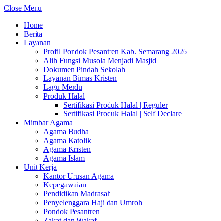
Close Menu
Home
Berita
Layanan
Profil Pondok Pesantren Kab. Semarang 2026
Alih Fungsi Musola Menjadi Masjid
Dokumen Pindah Sekolah
Layanan Bimas Kristen
Lagu Merdu
Produk Halal
Sertifikasi Produk Halal | Reguler
Sertifikasi Produk Halal | Self Declare
Mimbar Agama
Agama Budha
Agama Katolik
Agama Kristen
Agama Islam
Unit Kerja
Kantor Urusan Agama
Kepegawaian
Pendidikan Madrasah
Penyelenggara Haji dan Umroh
Pondok Pesantren
Zakat dan Wakaf