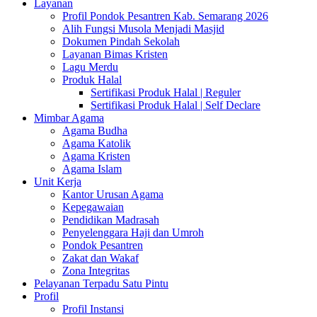
Layanan
Profil Pondok Pesantren Kab. Semarang 2026
Alih Fungsi Musola Menjadi Masjid
Dokumen Pindah Sekolah
Layanan Bimas Kristen
Lagu Merdu
Produk Halal
Sertifikasi Produk Halal | Reguler
Sertifikasi Produk Halal | Self Declare
Mimbar Agama
Agama Budha
Agama Katolik
Agama Kristen
Agama Islam
Unit Kerja
Kantor Urusan Agama
Kepegawaian
Pendidikan Madrasah
Penyelenggara Haji dan Umroh
Pondok Pesantren
Zakat dan Wakaf
Zona Integritas
Pelayanan Terpadu Satu Pintu
Profil
Profil Instansi