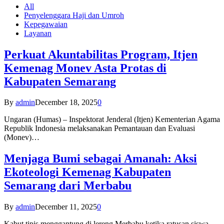
All
Penyelenggara Haji dan Umroh
Kepegawaian
Layanan
Perkuat Akuntabilitas Program, Itjen
Kemenag Monev Asta Protas di
Kabupaten Semarang
By
admin
December 18, 2025
0
Ungaran (Humas) – Inspektorat Jenderal (Itjen) Kementerian Agama
Republik Indonesia melaksanakan Pemantauan dan Evaluasi
(Monev)…
Menjaga Bumi sebagai Amanah: Aksi
Ekoteologi Kemenag Kabupaten
Semarang dari Merbabu
By
admin
December 11, 2025
0
Kabut tipis menggantung di lereng Merbabu ketika ratusan siswa-