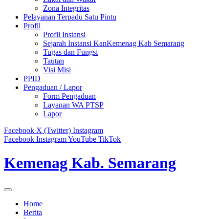
Zona Integritas
Pelayanan Terpadu Satu Pintu
Profil
Profil Instansi
Sejarah Instansi KanKemenag Kab Semarang
Tugas dan Fungsi
Tautan
Visi Misi
PPID
Pengaduan / Lapor
Form Pengaduan
Layanan WA PTSP
Lapor
Facebook
X (Twitter)
Instagram
Facebook
Instagram
YouTube
TikTok
Kemenag Kab. Semarang
Home
Berita