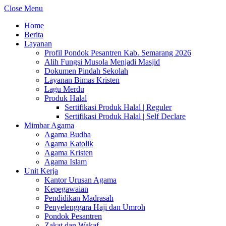
Close Menu
Home
Berita
Layanan
Profil Pondok Pesantren Kab. Semarang 2026
Alih Fungsi Musola Menjadi Masjid
Dokumen Pindah Sekolah
Layanan Bimas Kristen
Lagu Merdu
Produk Halal
Sertifikasi Produk Halal | Reguler
Sertifikasi Produk Halal | Self Declare
Mimbar Agama
Agama Budha
Agama Katolik
Agama Kristen
Agama Islam
Unit Kerja
Kantor Urusan Agama
Kepegawaian
Pendidikan Madrasah
Penyelenggara Haji dan Umroh
Pondok Pesantren
Zakat dan Wakaf