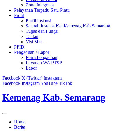
Zona Integritas
Pelayanan Terpadu Satu Pintu
Profil
Profil Instansi
Sejarah Instansi KanKemenag Kab Semarang
Tugas dan Fungsi
Tautan
Visi Misi
PPID
Pengaduan / Lapor
Form Pengaduan
Layanan WA PTSP
Lapor
Facebook
X (Twitter)
Instagram
Facebook
Instagram
YouTube
TikTok
Kemenag Kab. Semarang
Home
Berita