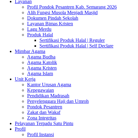
Layanan
Profil Pondok Pesantren Kab. Semarang 2026
Alih Fungsi Musola Menjadi Masjid
Dokumen Pindah Sekolah
Layanan Bimas Kristen
Lagu Merdu
Produk Halal
Sertifikasi Produk Halal | Reguler
Sertifikasi Produk Halal | Self Declare
Mimbar Agama
Agama Budha
Agama Katolik
Agama Kristen
Agama Islam
Unit Kerja
Kantor Urusan Agama
Kepegawaian
Pendidikan Madrasah
Penyelenggara Haji dan Umroh
Pondok Pesantren
Zakat dan Wakaf
Zona Integritas
Pelayanan Terpadu Satu Pintu
Profil
Profil Instansi