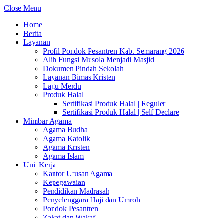
Close Menu
Home
Berita
Layanan
Profil Pondok Pesantren Kab. Semarang 2026
Alih Fungsi Musola Menjadi Masjid
Dokumen Pindah Sekolah
Layanan Bimas Kristen
Lagu Merdu
Produk Halal
Sertifikasi Produk Halal | Reguler
Sertifikasi Produk Halal | Self Declare
Mimbar Agama
Agama Budha
Agama Katolik
Agama Kristen
Agama Islam
Unit Kerja
Kantor Urusan Agama
Kepegawaian
Pendidikan Madrasah
Penyelenggara Haji dan Umroh
Pondok Pesantren
Zakat dan Wakaf