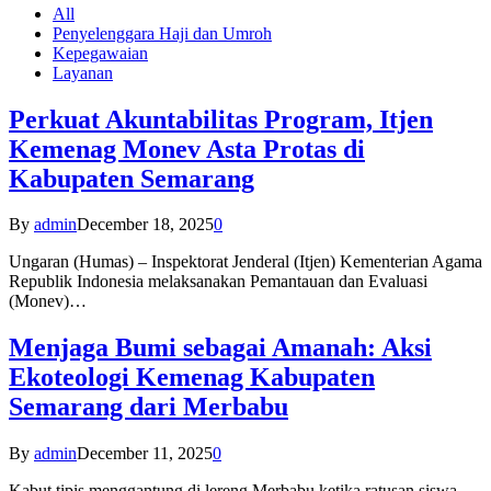
All
Penyelenggara Haji dan Umroh
Kepegawaian
Layanan
Perkuat Akuntabilitas Program, Itjen
Kemenag Monev Asta Protas di
Kabupaten Semarang
By
admin
December 18, 2025
0
Ungaran (Humas) – Inspektorat Jenderal (Itjen) Kementerian Agama
Republik Indonesia melaksanakan Pemantauan dan Evaluasi
(Monev)…
Menjaga Bumi sebagai Amanah: Aksi
Ekoteologi Kemenag Kabupaten
Semarang dari Merbabu
By
admin
December 11, 2025
0
Kabut tipis menggantung di lereng Merbabu ketika ratusan siswa-