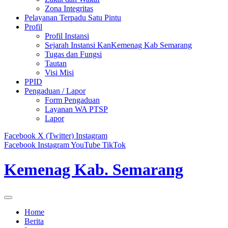
Zona Integritas
Pelayanan Terpadu Satu Pintu
Profil
Profil Instansi
Sejarah Instansi KanKemenag Kab Semarang
Tugas dan Fungsi
Tautan
Visi Misi
PPID
Pengaduan / Lapor
Form Pengaduan
Layanan WA PTSP
Lapor
Facebook
X (Twitter)
Instagram
Facebook
Instagram
YouTube
TikTok
Kemenag Kab. Semarang
Home
Berita