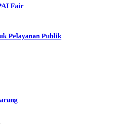
PAI Fair
uk Pelayanan Publik
marang
…