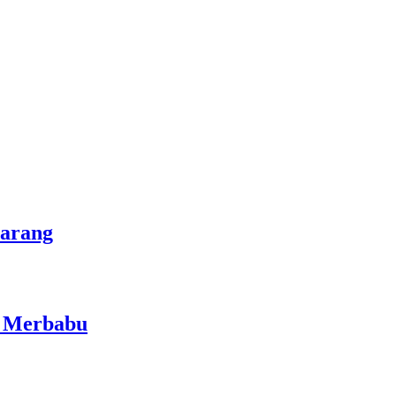
marang
i Merbabu