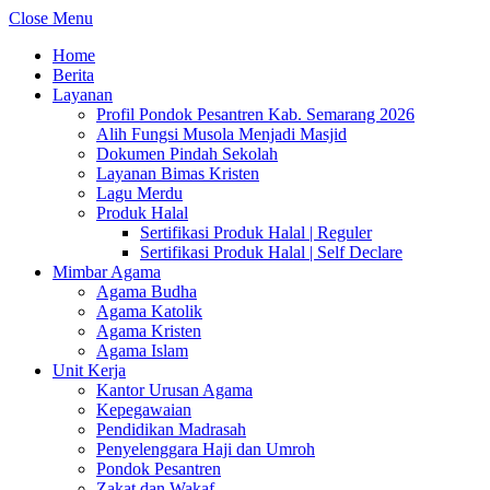
Close Menu
Home
Berita
Layanan
Profil Pondok Pesantren Kab. Semarang 2026
Alih Fungsi Musola Menjadi Masjid
Dokumen Pindah Sekolah
Layanan Bimas Kristen
Lagu Merdu
Produk Halal
Sertifikasi Produk Halal | Reguler
Sertifikasi Produk Halal | Self Declare
Mimbar Agama
Agama Budha
Agama Katolik
Agama Kristen
Agama Islam
Unit Kerja
Kantor Urusan Agama
Kepegawaian
Pendidikan Madrasah
Penyelenggara Haji dan Umroh
Pondok Pesantren
Zakat dan Wakaf