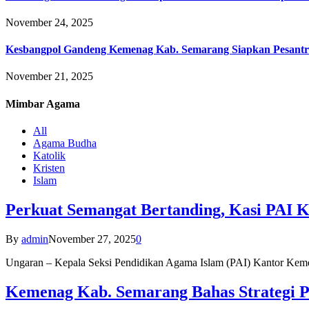
November 24, 2025
Kesbangpol Gandeng Kemenag Kab. Semarang Siapkan Pesantr
November 21, 2025
Mimbar
Agama
All
Agama Budha
Katolik
Kristen
Islam
Perkuat Semangat Bertanding, Kasi PAI 
By
admin
November 27, 2025
0
Ungaran – Kepala Seksi Pendidikan Agama Islam (PAI) Kantor K
Kemenag Kab. Semarang Bahas Strategi P