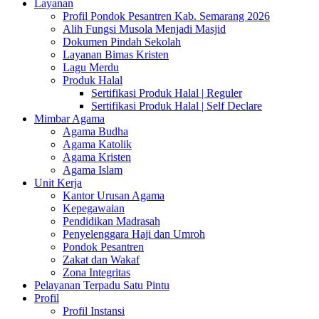
Layanan
Profil Pondok Pesantren Kab. Semarang 2026
Alih Fungsi Musola Menjadi Masjid
Dokumen Pindah Sekolah
Layanan Bimas Kristen
Lagu Merdu
Produk Halal
Sertifikasi Produk Halal | Reguler
Sertifikasi Produk Halal | Self Declare
Mimbar Agama
Agama Budha
Agama Katolik
Agama Kristen
Agama Islam
Unit Kerja
Kantor Urusan Agama
Kepegawaian
Pendidikan Madrasah
Penyelenggara Haji dan Umroh
Pondok Pesantren
Zakat dan Wakaf
Zona Integritas
Pelayanan Terpadu Satu Pintu
Profil
Profil Instansi