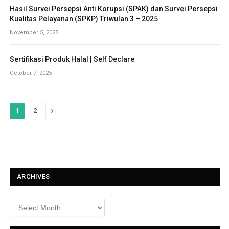
Hasil Survei Persepsi Anti Korupsi (SPAK) dan Survei Persepsi
Kualitas Pelayanan (SPKP) Triwulan 3 – 2025
November 5, 2025
Sertifikasi Produk Halal | Self Declare
October 7, 2025
N
1
2
e
x
t
ARCHIVES