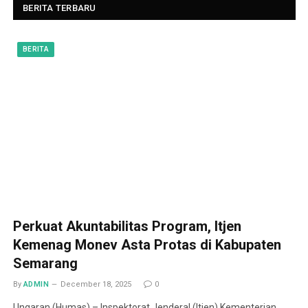
BERITA TERBARU
BERITA
Perkuat Akuntabilitas Program, Itjen
Kemenag Monev Asta Protas di Kabupaten
Semarang
By
ADMIN
December 18, 2025
0
Ungaran (Humas) – Inspektorat Jenderal (Itjen) Kementerian