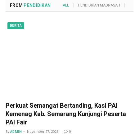
FROM
PENDIDIKAN
ALL
PENDIDIKAN MADRASAH
POND
BERITA
Perkuat Semangat Bertanding, Kasi PAI
Kemenag Kab. Semarang Kunjungi Peserta
PAI Fair
By
ADMIN
November 27, 2025
0