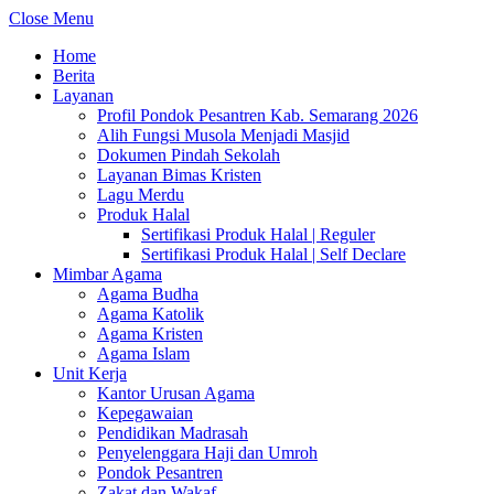
Close Menu
Home
Berita
Layanan
Profil Pondok Pesantren Kab. Semarang 2026
Alih Fungsi Musola Menjadi Masjid
Dokumen Pindah Sekolah
Layanan Bimas Kristen
Lagu Merdu
Produk Halal
Sertifikasi Produk Halal | Reguler
Sertifikasi Produk Halal | Self Declare
Mimbar Agama
Agama Budha
Agama Katolik
Agama Kristen
Agama Islam
Unit Kerja
Kantor Urusan Agama
Kepegawaian
Pendidikan Madrasah
Penyelenggara Haji dan Umroh
Pondok Pesantren
Zakat dan Wakaf