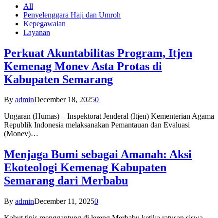
All
Penyelenggara Haji dan Umroh
Kepegawaian
Layanan
Perkuat Akuntabilitas Program, Itjen
Kemenag Monev Asta Protas di
Kabupaten Semarang
By
admin
December 18, 2025
0
Ungaran (Humas) – Inspektorat Jenderal (Itjen) Kementerian Agama
Republik Indonesia melaksanakan Pemantauan dan Evaluasi
(Monev)…
Menjaga Bumi sebagai Amanah: Aksi
Ekoteologi Kemenag Kabupaten
Semarang dari Merbabu
By
admin
December 11, 2025
0
Kabut tipis menggantung di lereng Merbabu ketika ratusan siswa-