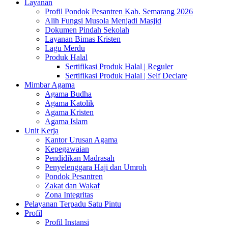
Layanan
Profil Pondok Pesantren Kab. Semarang 2026
Alih Fungsi Musola Menjadi Masjid
Dokumen Pindah Sekolah
Layanan Bimas Kristen
Lagu Merdu
Produk Halal
Sertifikasi Produk Halal | Reguler
Sertifikasi Produk Halal | Self Declare
Mimbar Agama
Agama Budha
Agama Katolik
Agama Kristen
Agama Islam
Unit Kerja
Kantor Urusan Agama
Kepegawaian
Pendidikan Madrasah
Penyelenggara Haji dan Umroh
Pondok Pesantren
Zakat dan Wakaf
Zona Integritas
Pelayanan Terpadu Satu Pintu
Profil
Profil Instansi