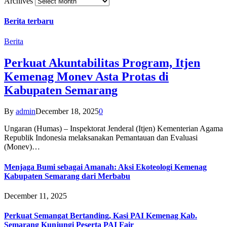
Archives
Berita terbaru
Berita
Perkuat Akuntabilitas Program, Itjen
Kemenag Monev Asta Protas di
Kabupaten Semarang
By
admin
December 18, 2025
0
Ungaran (Humas) – Inspektorat Jenderal (Itjen) Kementerian Agama
Republik Indonesia melaksanakan Pemantauan dan Evaluasi
(Monev)…
Menjaga Bumi sebagai Amanah: Aksi Ekoteologi Kemenag
Kabupaten Semarang dari Merbabu
December 11, 2025
Perkuat Semangat Bertanding, Kasi PAI Kemenag Kab.
Semarang Kunjungi Peserta PAI Fair