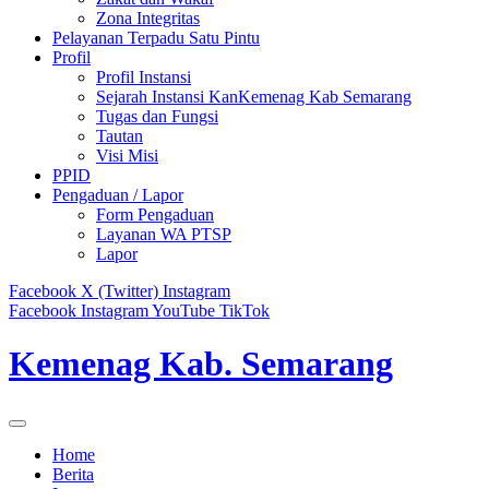
Zona Integritas
Pelayanan Terpadu Satu Pintu
Profil
Profil Instansi
Sejarah Instansi KanKemenag Kab Semarang
Tugas dan Fungsi
Tautan
Visi Misi
PPID
Pengaduan / Lapor
Form Pengaduan
Layanan WA PTSP
Lapor
Facebook
X (Twitter)
Instagram
Facebook
Instagram
YouTube
TikTok
Kemenag Kab. Semarang
Home
Berita