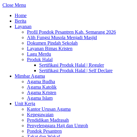
Close Menu
Home
Berita
Layanan
Profil Pondok Pesantren Kab. Semarang 2026
Alih Fungsi Musola Menjadi Masjid
Dokumen Pindah Sekolah
Layanan Bimas Kristen
Lagu Merdu
Produk Halal
Sertifikasi Produk Halal | Reguler
Sertifikasi Produk Halal | Self Declare
Mimbar Agama
Agama Budha
Agama Katolik
Agama Kristen
Agama Islam
Unit Kerja
Kantor Urusan Agama
Kepegawaian
Pendidikan Madrasah
Penyelenggara Haji dan Umroh
Pondok Pesantren
Zakat dan Wakaf