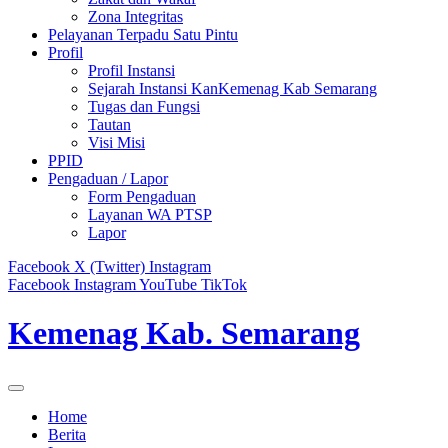
Zona Integritas
Pelayanan Terpadu Satu Pintu
Profil
Profil Instansi
Sejarah Instansi KanKemenag Kab Semarang
Tugas dan Fungsi
Tautan
Visi Misi
PPID
Pengaduan / Lapor
Form Pengaduan
Layanan WA PTSP
Lapor
Facebook
X (Twitter)
Instagram
Facebook
Instagram
YouTube
TikTok
Kemenag Kab. Semarang
Home
Berita