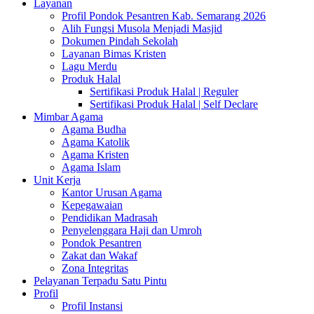
Layanan
Profil Pondok Pesantren Kab. Semarang 2026
Alih Fungsi Musola Menjadi Masjid
Dokumen Pindah Sekolah
Layanan Bimas Kristen
Lagu Merdu
Produk Halal
Sertifikasi Produk Halal | Reguler
Sertifikasi Produk Halal | Self Declare
Mimbar Agama
Agama Budha
Agama Katolik
Agama Kristen
Agama Islam
Unit Kerja
Kantor Urusan Agama
Kepegawaian
Pendidikan Madrasah
Penyelenggara Haji dan Umroh
Pondok Pesantren
Zakat dan Wakaf
Zona Integritas
Pelayanan Terpadu Satu Pintu
Profil
Profil Instansi