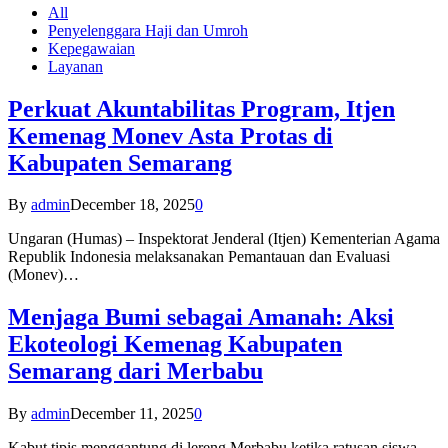
All
Penyelenggara Haji dan Umroh
Kepegawaian
Layanan
Perkuat Akuntabilitas Program, Itjen
Kemenag Monev Asta Protas di
Kabupaten Semarang
By
admin
December 18, 2025
0
Ungaran (Humas) – Inspektorat Jenderal (Itjen) Kementerian Agama
Republik Indonesia melaksanakan Pemantauan dan Evaluasi
(Monev)…
Menjaga Bumi sebagai Amanah: Aksi
Ekoteologi Kemenag Kabupaten
Semarang dari Merbabu
By
admin
December 11, 2025
0
Kabut tipis menggantung di lereng Merbabu ketika ratusan siswa-