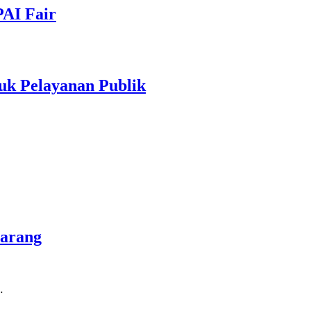
PAI Fair
uk Pelayanan Publik
marang
…