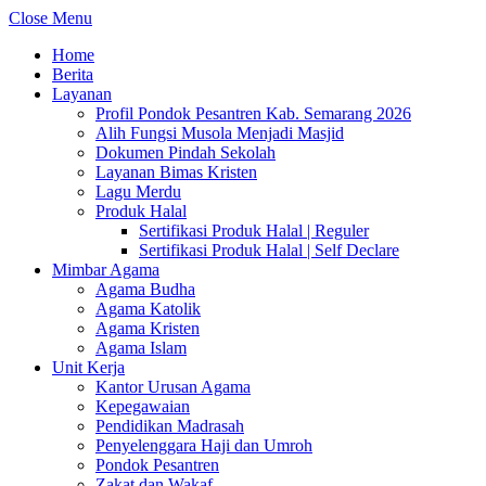
Close Menu
Home
Berita
Layanan
Profil Pondok Pesantren Kab. Semarang 2026
Alih Fungsi Musola Menjadi Masjid
Dokumen Pindah Sekolah
Layanan Bimas Kristen
Lagu Merdu
Produk Halal
Sertifikasi Produk Halal | Reguler
Sertifikasi Produk Halal | Self Declare
Mimbar Agama
Agama Budha
Agama Katolik
Agama Kristen
Agama Islam
Unit Kerja
Kantor Urusan Agama
Kepegawaian
Pendidikan Madrasah
Penyelenggara Haji dan Umroh
Pondok Pesantren
Zakat dan Wakaf