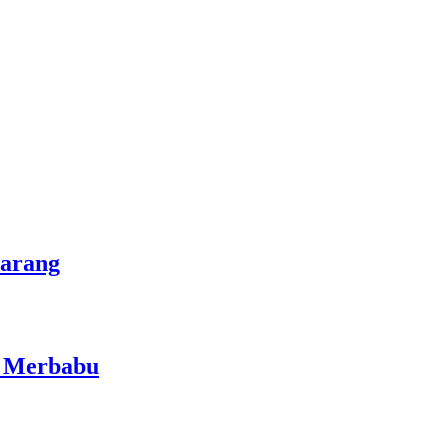
marang
i Merbabu