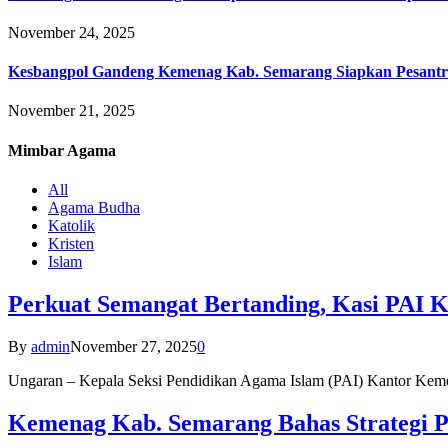
November 24, 2025
Kesbangpol Gandeng Kemenag Kab. Semarang Siapkan Pesantr
November 21, 2025
Mimbar
Agama
All
Agama Budha
Katolik
Kristen
Islam
Perkuat Semangat Bertanding, Kasi PAI 
By
admin
November 27, 2025
0
Ungaran – Kepala Seksi Pendidikan Agama Islam (PAI) Kantor K
Kemenag Kab. Semarang Bahas Strategi P