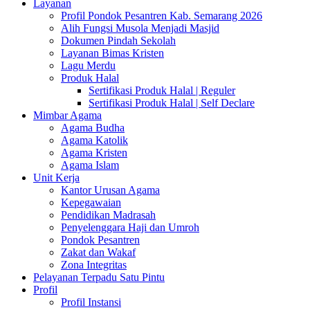
Layanan
Profil Pondok Pesantren Kab. Semarang 2026
Alih Fungsi Musola Menjadi Masjid
Dokumen Pindah Sekolah
Layanan Bimas Kristen
Lagu Merdu
Produk Halal
Sertifikasi Produk Halal | Reguler
Sertifikasi Produk Halal | Self Declare
Mimbar Agama
Agama Budha
Agama Katolik
Agama Kristen
Agama Islam
Unit Kerja
Kantor Urusan Agama
Kepegawaian
Pendidikan Madrasah
Penyelenggara Haji dan Umroh
Pondok Pesantren
Zakat dan Wakaf
Zona Integritas
Pelayanan Terpadu Satu Pintu
Profil
Profil Instansi