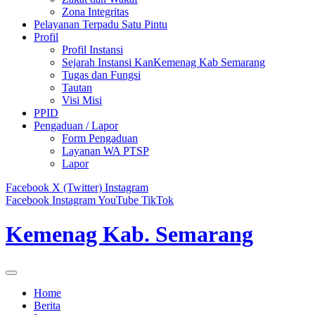
Zona Integritas
Pelayanan Terpadu Satu Pintu
Profil
Profil Instansi
Sejarah Instansi KanKemenag Kab Semarang
Tugas dan Fungsi
Tautan
Visi Misi
PPID
Pengaduan / Lapor
Form Pengaduan
Layanan WA PTSP
Lapor
Facebook
X (Twitter)
Instagram
Facebook
Instagram
YouTube
TikTok
Kemenag Kab. Semarang
Home
Berita