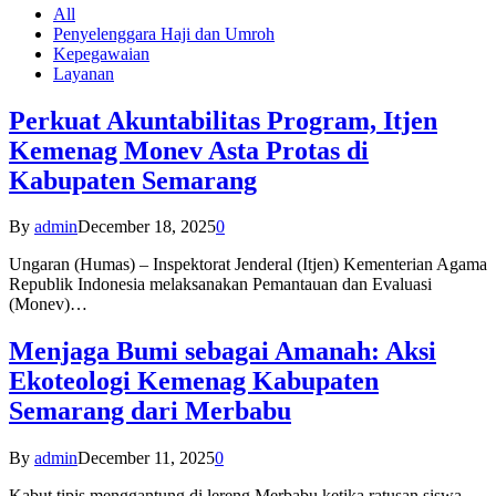
All
Penyelenggara Haji dan Umroh
Kepegawaian
Layanan
Perkuat Akuntabilitas Program, Itjen
Kemenag Monev Asta Protas di
Kabupaten Semarang
By
admin
December 18, 2025
0
Ungaran (Humas) – Inspektorat Jenderal (Itjen) Kementerian Agama
Republik Indonesia melaksanakan Pemantauan dan Evaluasi
(Monev)…
Menjaga Bumi sebagai Amanah: Aksi
Ekoteologi Kemenag Kabupaten
Semarang dari Merbabu
By
admin
December 11, 2025
0
Kabut tipis menggantung di lereng Merbabu ketika ratusan siswa-