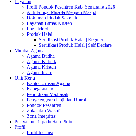
Layanan
Profil Pondok Pesantren Kab. Semarang 2026
Alih Fungsi Musola Menjadi Masjid
Dokumen Pindah Sekolah
Layanan Bimas Kristen
Lagu Merdu
Produk Halal
Sertifikasi Produk Halal | Reguler
Sertifikasi Produk Halal | Self Declare
Mimbar Agama
Agama Budha
Agama Katolik
Agama Kristen
Agama Islam
Unit Kerja
Kantor Urusan Agama
Kepegawaian
Pendidikan Madrasah
Penyelenggara Haji dan Umroh
Pondok Pesantren
Zakat dan Wakaf
Zona Integritas
Pelayanan Terpadu Satu Pintu
Profil
Profil Instansi