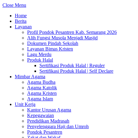
Close Menu
Home
Berita
Layanan
Profil Pondok Pesantren Kab. Semarang 2026
Alih Fungsi Musola Menjadi Masjid
Dokumen Pindah Sekolah
Layanan Bimas Kristen
Lagu Merdu
Produk Halal
Sertifikasi Produk Halal | Reguler
Sertifikasi Produk Halal | Self Declare
Mimbar Agama
Agama Budha
Agama Katolik
Agama Kristen
Agama Islam
Unit Kerja
Kantor Urusan Agama
Kepegawaian
Pendidikan Madrasah
Penyelenggara Haji dan Umroh
Pondok Pesantren
Zakat dan Wakaf