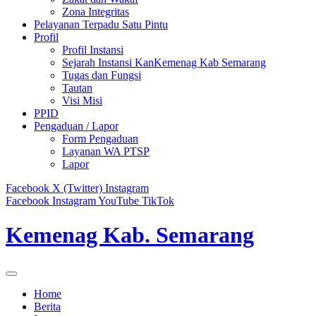
Zona Integritas
Pelayanan Terpadu Satu Pintu
Profil
Profil Instansi
Sejarah Instansi KanKemenag Kab Semarang
Tugas dan Fungsi
Tautan
Visi Misi
PPID
Pengaduan / Lapor
Form Pengaduan
Layanan WA PTSP
Lapor
Facebook
X (Twitter)
Instagram
Facebook
Instagram
YouTube
TikTok
Kemenag Kab. Semarang
Home
Berita