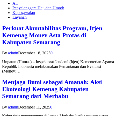
All
Penyelenggara Haji dan Umroh
Kepegawaian
Layanan
Perkuat Akuntabilitas Program, Itjen
Kemenag Monev Asta Protas di
Kabupaten Semarang
By
admin
December 18, 2025
0
Ungaran (Humas) – Inspektorat Jenderal (Itjen) Kementerian Agama
Republik Indonesia melaksanakan Pemantauan dan Evaluasi
(Monev)…
Menjaga Bumi sebagai Amanah: Aksi
Ekoteologi Kemenag Kabupaten
Semarang dari Merbabu
By
admin
December 11, 2025
0
Kabut tipis menggantung di lereng Merbabu ketika ratusan siswa-