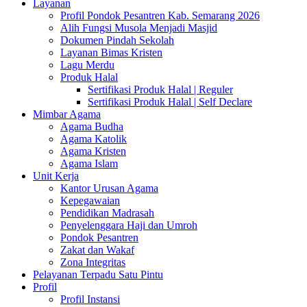
Layanan
Profil Pondok Pesantren Kab. Semarang 2026
Alih Fungsi Musola Menjadi Masjid
Dokumen Pindah Sekolah
Layanan Bimas Kristen
Lagu Merdu
Produk Halal
Sertifikasi Produk Halal | Reguler
Sertifikasi Produk Halal | Self Declare
Mimbar Agama
Agama Budha
Agama Katolik
Agama Kristen
Agama Islam
Unit Kerja
Kantor Urusan Agama
Kepegawaian
Pendidikan Madrasah
Penyelenggara Haji dan Umroh
Pondok Pesantren
Zakat dan Wakaf
Zona Integritas
Pelayanan Terpadu Satu Pintu
Profil
Profil Instansi