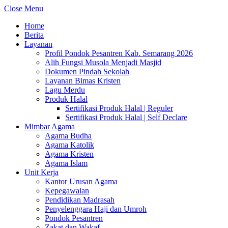
Close Menu
Home
Berita
Layanan
Profil Pondok Pesantren Kab. Semarang 2026
Alih Fungsi Musola Menjadi Masjid
Dokumen Pindah Sekolah
Layanan Bimas Kristen
Lagu Merdu
Produk Halal
Sertifikasi Produk Halal | Reguler
Sertifikasi Produk Halal | Self Declare
Mimbar Agama
Agama Budha
Agama Katolik
Agama Kristen
Agama Islam
Unit Kerja
Kantor Urusan Agama
Kepegawaian
Pendidikan Madrasah
Penyelenggara Haji dan Umroh
Pondok Pesantren
Zakat dan Wakaf