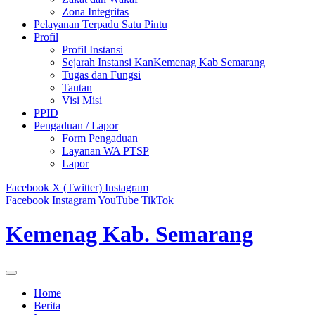
Zona Integritas
Pelayanan Terpadu Satu Pintu
Profil
Profil Instansi
Sejarah Instansi KanKemenag Kab Semarang
Tugas dan Fungsi
Tautan
Visi Misi
PPID
Pengaduan / Lapor
Form Pengaduan
Layanan WA PTSP
Lapor
Facebook
X (Twitter)
Instagram
Facebook
Instagram
YouTube
TikTok
Kemenag Kab. Semarang
Home
Berita