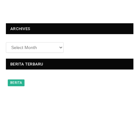
x
t
ARCHIVES
BERITA TERBARU
BERITA