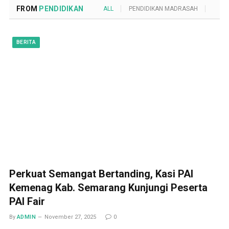
FROM
PENDIDIKAN
ALL
PENDIDIKAN MADRASAH
POND
BERITA
Perkuat Semangat Bertanding, Kasi PAI
Kemenag Kab. Semarang Kunjungi Peserta
PAI Fair
By
ADMIN
November 27, 2025
0