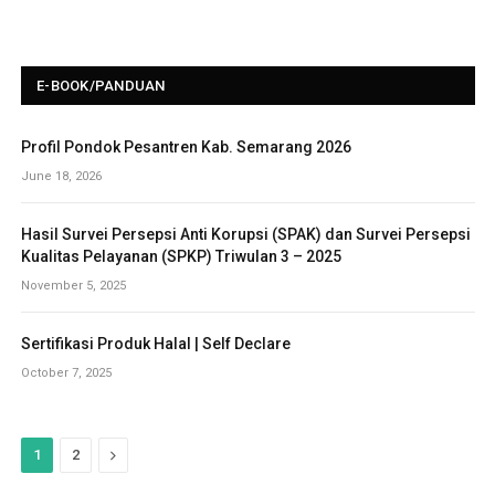
E-BOOK/PANDUAN
Profil Pondok Pesantren Kab. Semarang 2026
June 18, 2026
Hasil Survei Persepsi Anti Korupsi (SPAK) dan Survei Persepsi
Kualitas Pelayanan (SPKP) Triwulan 3 – 2025
November 5, 2025
Sertifikasi Produk Halal | Self Declare
October 7, 2025
N
1
2
e