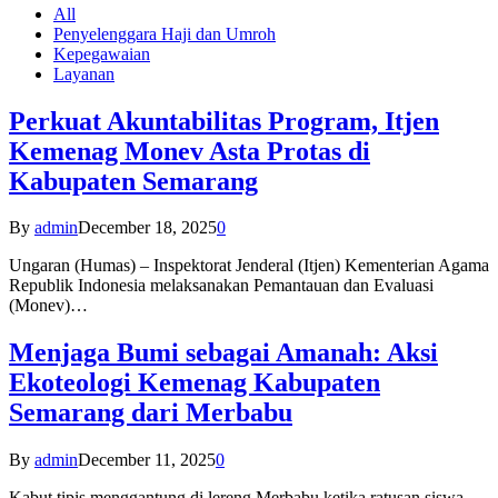
All
Penyelenggara Haji dan Umroh
Kepegawaian
Layanan
Perkuat Akuntabilitas Program, Itjen
Kemenag Monev Asta Protas di
Kabupaten Semarang
By
admin
December 18, 2025
0
Ungaran (Humas) – Inspektorat Jenderal (Itjen) Kementerian Agama
Republik Indonesia melaksanakan Pemantauan dan Evaluasi
(Monev)…
Menjaga Bumi sebagai Amanah: Aksi
Ekoteologi Kemenag Kabupaten
Semarang dari Merbabu
By
admin
December 11, 2025
0
Kabut tipis menggantung di lereng Merbabu ketika ratusan siswa-