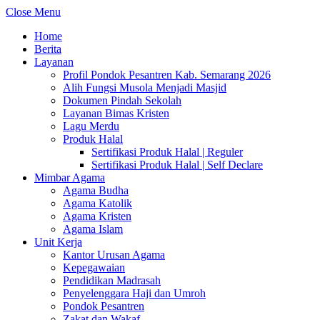
Close Menu
Home
Berita
Layanan
Profil Pondok Pesantren Kab. Semarang 2026
Alih Fungsi Musola Menjadi Masjid
Dokumen Pindah Sekolah
Layanan Bimas Kristen
Lagu Merdu
Produk Halal
Sertifikasi Produk Halal | Reguler
Sertifikasi Produk Halal | Self Declare
Mimbar Agama
Agama Budha
Agama Katolik
Agama Kristen
Agama Islam
Unit Kerja
Kantor Urusan Agama
Kepegawaian
Pendidikan Madrasah
Penyelenggara Haji dan Umroh
Pondok Pesantren
Zakat dan Wakaf