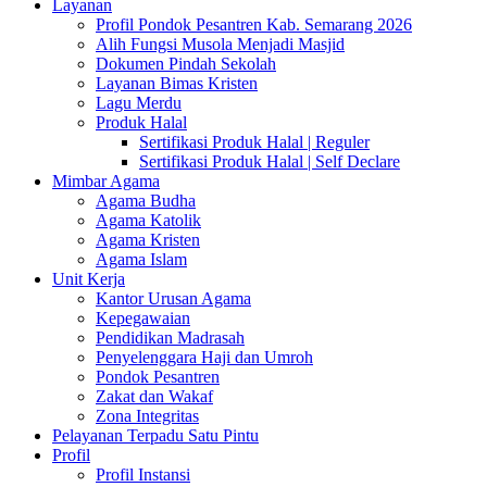
Layanan
Profil Pondok Pesantren Kab. Semarang 2026
Alih Fungsi Musola Menjadi Masjid
Dokumen Pindah Sekolah
Layanan Bimas Kristen
Lagu Merdu
Produk Halal
Sertifikasi Produk Halal | Reguler
Sertifikasi Produk Halal | Self Declare
Mimbar Agama
Agama Budha
Agama Katolik
Agama Kristen
Agama Islam
Unit Kerja
Kantor Urusan Agama
Kepegawaian
Pendidikan Madrasah
Penyelenggara Haji dan Umroh
Pondok Pesantren
Zakat dan Wakaf
Zona Integritas
Pelayanan Terpadu Satu Pintu
Profil
Profil Instansi