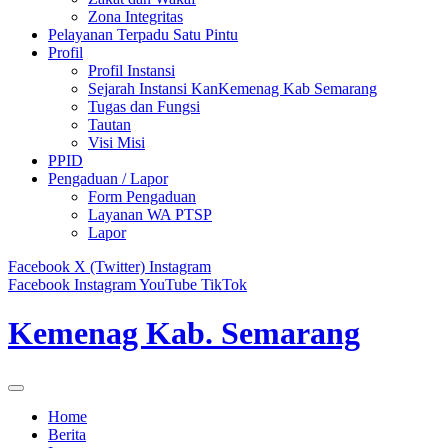
Zona Integritas
Pelayanan Terpadu Satu Pintu
Profil
Profil Instansi
Sejarah Instansi KanKemenag Kab Semarang
Tugas dan Fungsi
Tautan
Visi Misi
PPID
Pengaduan / Lapor
Form Pengaduan
Layanan WA PTSP
Lapor
Facebook
X (Twitter)
Instagram
Facebook
Instagram
YouTube
TikTok
Kemenag Kab. Semarang
Home
Berita