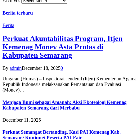
Archives
Berita terbaru
Berita
Perkuat Akuntabilitas Program, Itjen
Kemenag Monev Asta Protas di
Kabupaten Semarang
By
admin
December 18, 2025
0
Ungaran (Humas) – Inspektorat Jenderal (Itjen) Kementerian Agama
Republik Indonesia melaksanakan Pemantauan dan Evaluasi
(Monev)…
Menjaga Bumi sebagai Amanah: Aksi Ekoteologi Kemenag
Kabupaten Semarang dari Merbabu
December 11, 2025
Perkuat Semangat Bertanding, Kasi PAI Kemenag Kab.
Semarang Kunjungi Peserta PAI Fair