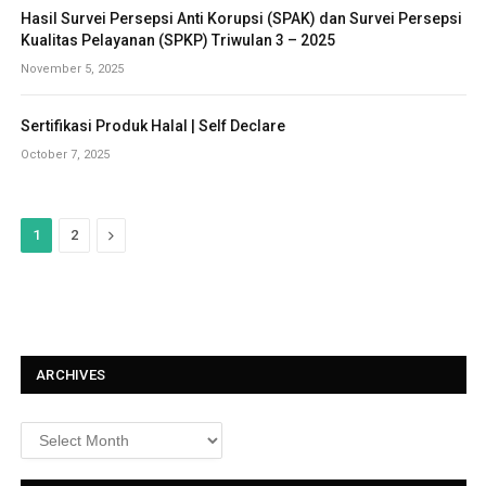
Hasil Survei Persepsi Anti Korupsi (SPAK) dan Survei Persepsi
Kualitas Pelayanan (SPKP) Triwulan 3 – 2025
November 5, 2025
Sertifikasi Produk Halal | Self Declare
October 7, 2025
N
1
2
e
x
t
ARCHIVES