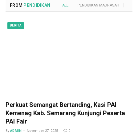
FROM
PENDIDIKAN
ALL
PENDIDIKAN MADRASAH
POND
BERITA
Perkuat Semangat Bertanding, Kasi PAI
Kemenag Kab. Semarang Kunjungi Peserta
PAI Fair
By
ADMIN
November 27, 2025
0