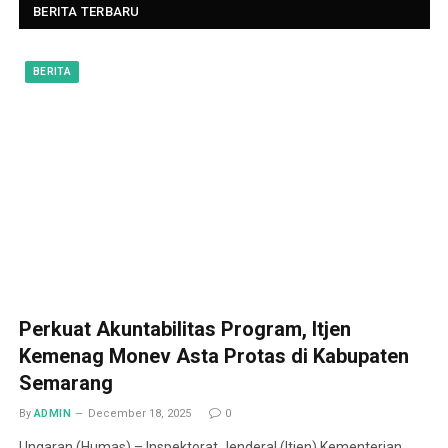
BERITA TERBARU
BERITA
Perkuat Akuntabilitas Program, Itjen
Kemenag Monev Asta Protas di Kabupaten
Semarang
By
ADMIN
December 18, 2025
0
Ungaran (Humas) – Inspektorat Jenderal (Itjen) Kementerian