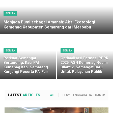
BERITA
Menjaga Bumi sebagai Amanah: Aksi Ekoteologi
Kemenag Kabupaten Semarang dari Merbabu
BERITA
BERITA
Perkuat Semangat
Optimalisasi Formasi PPPK
Bertanding, Kasi PAI
2025: ASN Kemenag Resmi
Kemenag Kab. Semarang
Dilantik, Semangat Baru
Kunjungi Peserta PAI Fair
Untuk Pelayanan Publik
LATEST
ARTICLES
ALL
PENYELENGGARA HAJI DAN UMROH