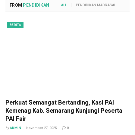
FROM
PENDIDIKAN
ALL
PENDIDIKAN MADRASAH
POND
BERITA
Perkuat Semangat Bertanding, Kasi PAI
Kemenag Kab. Semarang Kunjungi Peserta
PAI Fair
By
ADMIN
November 27, 2025
0