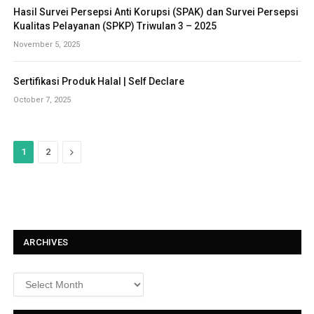
Hasil Survei Persepsi Anti Korupsi (SPAK) dan Survei Persepsi
Kualitas Pelayanan (SPKP) Triwulan 3 – 2025
November 5, 2025
Sertifikasi Produk Halal | Self Declare
October 7, 2025
N
1
2
e
x
t
ARCHIVES