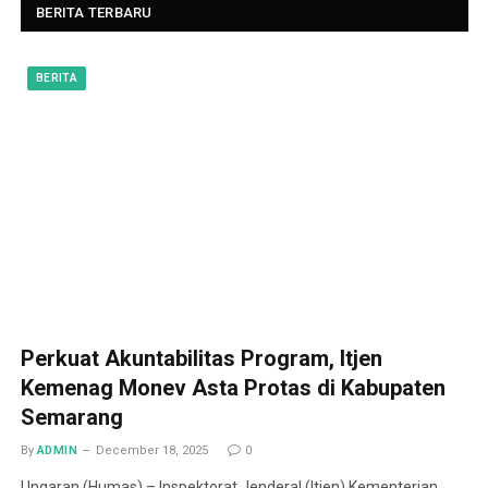
BERITA TERBARU
BERITA
Perkuat Akuntabilitas Program, Itjen
Kemenag Monev Asta Protas di Kabupaten
Semarang
By
ADMIN
December 18, 2025
0
Ungaran (Humas) – Inspektorat Jenderal (Itjen) Kementerian