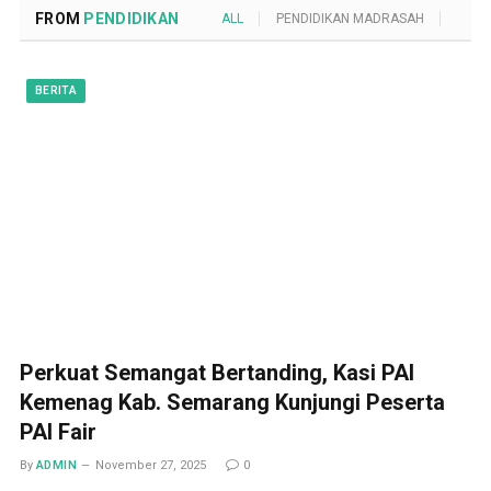
FROM
PENDIDIKAN
ALL
PENDIDIKAN MADRASAH
POND
BERITA
Perkuat Semangat Bertanding, Kasi PAI
Kemenag Kab. Semarang Kunjungi Peserta
PAI Fair
By
ADMIN
November 27, 2025
0