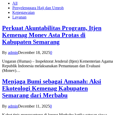
All
Penyelenggara Haji dan Umroh
Kepegawaian
Layanan
Perkuat Akuntabilitas Program, Itjen
Kemenag Monev Asta Protas di
Kabupaten Semarang
By
admin
December 18, 2025
0
Ungaran (Humas) – Inspektorat Jenderal (Itjen) Kementerian Agama
Republik Indonesia melaksanakan Pemantauan dan Evaluasi
(Monev)…
Menjaga Bumi sebagai Amanah: Aksi
Ekoteologi Kemenag Kabupaten
Semarang dari Merbabu
By
admin
December 11, 2025
0
Kabut tipis menggantung di lereng Merbabu ketika ratusan siswa-