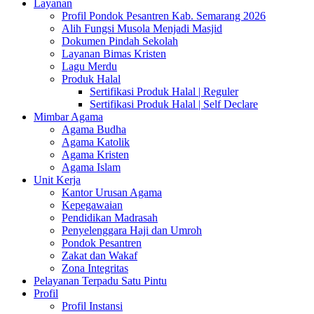
Layanan
Profil Pondok Pesantren Kab. Semarang 2026
Alih Fungsi Musola Menjadi Masjid
Dokumen Pindah Sekolah
Layanan Bimas Kristen
Lagu Merdu
Produk Halal
Sertifikasi Produk Halal | Reguler
Sertifikasi Produk Halal | Self Declare
Mimbar Agama
Agama Budha
Agama Katolik
Agama Kristen
Agama Islam
Unit Kerja
Kantor Urusan Agama
Kepegawaian
Pendidikan Madrasah
Penyelenggara Haji dan Umroh
Pondok Pesantren
Zakat dan Wakaf
Zona Integritas
Pelayanan Terpadu Satu Pintu
Profil
Profil Instansi