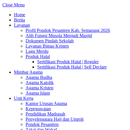
Close Menu
Home
Berita
Layanan
Profil Pondok Pesantren Kab. Semarang 2026
Alih Fungsi Musola Menjadi Masjid
Dokumen Pindah Sekolah
Layanan Bimas Kristen
Lagu Merdu
Produk Halal
Sertifikasi Produk Halal | Reguler
Sertifikasi Produk Halal | Self Declare
Mimbar Agama
Agama Budha
Agama Katolik
Agama Kristen
Agama Islam
Unit Kerja
Kantor Urusan Agama
Kepegawaian
Pendidikan Madrasah
Penyelenggara Haji dan Umroh
Pondok Pesantren
Zakat dan Wakaf