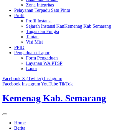
Zona Integritas
Pelayanan Terpadu Satu Pintu
Profil
Profil Instansi
Sejarah Instansi KanKemenag Kab Semarang
Tugas dan Fungsi
Tautan
Visi Misi
PPID
Pengaduan / Lapor
Form Pengaduan
Layanan WA PTSP
Lapor
Facebook
X (Twitter)
Instagram
Facebook
Instagram
YouTube
TikTok
Kemenag Kab. Semarang
Home
Berita