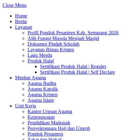
Close Menu
Home
Berita
Layanan
Profil Pondok Pesantren Kab. Semarang 2026
Alih Fungsi Musola Menjadi Masjid
Dokumen Pindah Sekolah
Layanan Bimas Kristen
Lagu Merdu
Produk Halal
Sertifikasi Produk Halal | Reguler
Sertifikasi Produk Halal | Self Declare
Mimbar Agama
Agama Budha
Agama Katolik
Agama Kristen
Agama Islam
Unit Kerja
Kantor Urusan Agama
Kepegawaian
Pendidikan Madrasah
Penyelenggara Haji dan Umroh
Pondok Pesantren
Zakat dan Wakaf