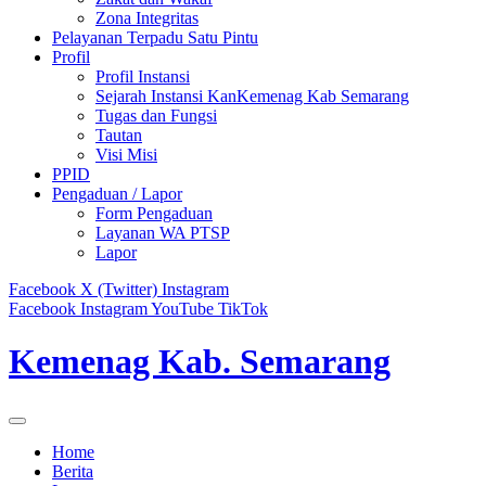
Zona Integritas
Pelayanan Terpadu Satu Pintu
Profil
Profil Instansi
Sejarah Instansi KanKemenag Kab Semarang
Tugas dan Fungsi
Tautan
Visi Misi
PPID
Pengaduan / Lapor
Form Pengaduan
Layanan WA PTSP
Lapor
Facebook
X (Twitter)
Instagram
Facebook
Instagram
YouTube
TikTok
Kemenag Kab. Semarang
Home
Berita