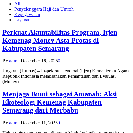
All
Penyelenggara Haji dan Umroh
Kepegawaian
Layanan
Perkuat Akuntabilitas Program, Itjen
Kemenag Monev Asta Protas di
Kabupaten Semarang
By
admin
December 18, 2025
0
Ungaran (Humas) – Inspektorat Jenderal (Itjen) Kementerian Agama
Republik Indonesia melaksanakan Pemantauan dan Evaluasi
(Monev)…
Menjaga Bumi sebagai Amanah: Aksi
Ekoteologi Kemenag Kabupaten
Semarang dari Merbabu
By
admin
December 11, 2025
0
Kabut tipis menggantung di lereng Merbabu ketika ratusan siswa-