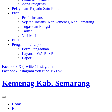
Zona Integritas
Pelayanan Terpadu Satu Pintu
Profil
Profil Instansi
Sejarah Instansi KanKemenag Kab Semarang
Tugas dan Fungsi
Tautan
Visi Misi
PPID
Pengaduan / Lapor
Form Pengaduan
Layanan WA PTSP
Lapor
Facebook
X (Twitter)
Instagram
Facebook
Instagram
YouTube
TikTok
Kemenag Kab. Semarang
Home
Berita