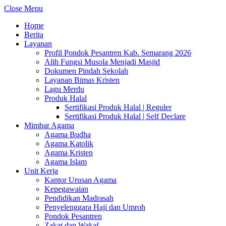
Close Menu
Home
Berita
Layanan
Profil Pondok Pesantren Kab. Semarang 2026
Alih Fungsi Musola Menjadi Masjid
Dokumen Pindah Sekolah
Layanan Bimas Kristen
Lagu Merdu
Produk Halal
Sertifikasi Produk Halal | Reguler
Sertifikasi Produk Halal | Self Declare
Mimbar Agama
Agama Budha
Agama Katolik
Agama Kristen
Agama Islam
Unit Kerja
Kantor Urusan Agama
Kepegawaian
Pendidikan Madrasah
Penyelenggara Haji dan Umroh
Pondok Pesantren
Zakat dan Wakaf