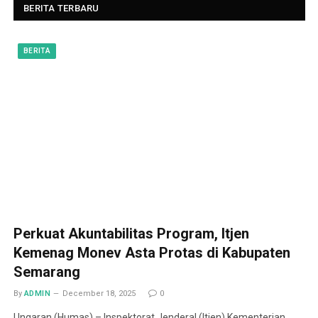
BERITA TERBARU
BERITA
Perkuat Akuntabilitas Program, Itjen
Kemenag Monev Asta Protas di Kabupaten
Semarang
By
ADMIN
December 18, 2025
0
Ungaran (Humas) – Inspektorat Jenderal (Itjen) Kementerian