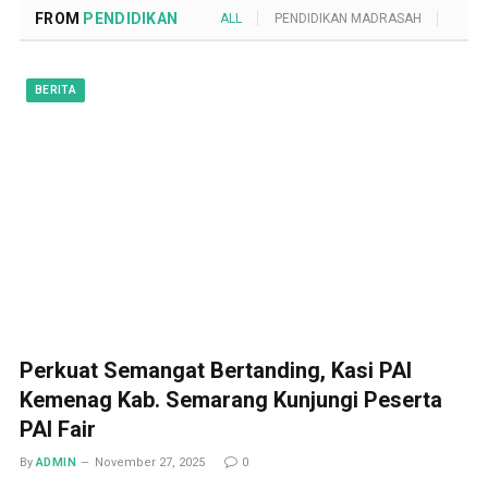
FROM
PENDIDIKAN
ALL
PENDIDIKAN MADRASAH
POND
BERITA
Perkuat Semangat Bertanding, Kasi PAI
Kemenag Kab. Semarang Kunjungi Peserta
PAI Fair
By
ADMIN
November 27, 2025
0