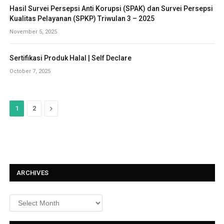
Hasil Survei Persepsi Anti Korupsi (SPAK) dan Survei Persepsi
Kualitas Pelayanan (SPKP) Triwulan 3 – 2025
November 5, 2025
Sertifikasi Produk Halal | Self Declare
October 7, 2025
N
1
2
e
x
t
ARCHIVES