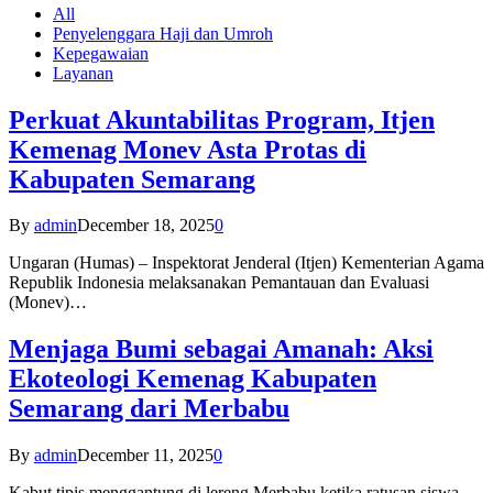
All
Penyelenggara Haji dan Umroh
Kepegawaian
Layanan
Perkuat Akuntabilitas Program, Itjen
Kemenag Monev Asta Protas di
Kabupaten Semarang
By
admin
December 18, 2025
0
Ungaran (Humas) – Inspektorat Jenderal (Itjen) Kementerian Agama
Republik Indonesia melaksanakan Pemantauan dan Evaluasi
(Monev)…
Menjaga Bumi sebagai Amanah: Aksi
Ekoteologi Kemenag Kabupaten
Semarang dari Merbabu
By
admin
December 11, 2025
0
Kabut tipis menggantung di lereng Merbabu ketika ratusan siswa-