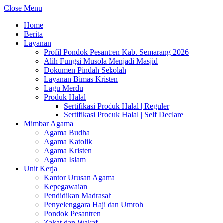
Close Menu
Home
Berita
Layanan
Profil Pondok Pesantren Kab. Semarang 2026
Alih Fungsi Musola Menjadi Masjid
Dokumen Pindah Sekolah
Layanan Bimas Kristen
Lagu Merdu
Produk Halal
Sertifikasi Produk Halal | Reguler
Sertifikasi Produk Halal | Self Declare
Mimbar Agama
Agama Budha
Agama Katolik
Agama Kristen
Agama Islam
Unit Kerja
Kantor Urusan Agama
Kepegawaian
Pendidikan Madrasah
Penyelenggara Haji dan Umroh
Pondok Pesantren
Zakat dan Wakaf