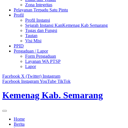
Zona Integritas
Pelayanan Terpadu Satu Pintu
Profil
Profil Instansi
Sejarah Instansi KanKemenag Kab Semarang
Tugas dan Fungsi
Tautan
Visi Misi
PPID
Pengaduan / Lapor
Form Pengaduan
Layanan WA PTSP
Lapor
Facebook
X (Twitter)
Instagram
Facebook
Instagram
YouTube
TikTok
Kemenag Kab. Semarang
Home
Berita