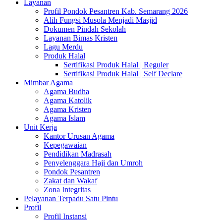
Layanan
Profil Pondok Pesantren Kab. Semarang 2026
Alih Fungsi Musola Menjadi Masjid
Dokumen Pindah Sekolah
Layanan Bimas Kristen
Lagu Merdu
Produk Halal
Sertifikasi Produk Halal | Reguler
Sertifikasi Produk Halal | Self Declare
Mimbar Agama
Agama Budha
Agama Katolik
Agama Kristen
Agama Islam
Unit Kerja
Kantor Urusan Agama
Kepegawaian
Pendidikan Madrasah
Penyelenggara Haji dan Umroh
Pondok Pesantren
Zakat dan Wakaf
Zona Integritas
Pelayanan Terpadu Satu Pintu
Profil
Profil Instansi