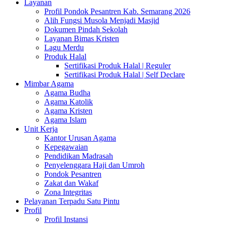
Layanan
Profil Pondok Pesantren Kab. Semarang 2026
Alih Fungsi Musola Menjadi Masjid
Dokumen Pindah Sekolah
Layanan Bimas Kristen
Lagu Merdu
Produk Halal
Sertifikasi Produk Halal | Reguler
Sertifikasi Produk Halal | Self Declare
Mimbar Agama
Agama Budha
Agama Katolik
Agama Kristen
Agama Islam
Unit Kerja
Kantor Urusan Agama
Kepegawaian
Pendidikan Madrasah
Penyelenggara Haji dan Umroh
Pondok Pesantren
Zakat dan Wakaf
Zona Integritas
Pelayanan Terpadu Satu Pintu
Profil
Profil Instansi