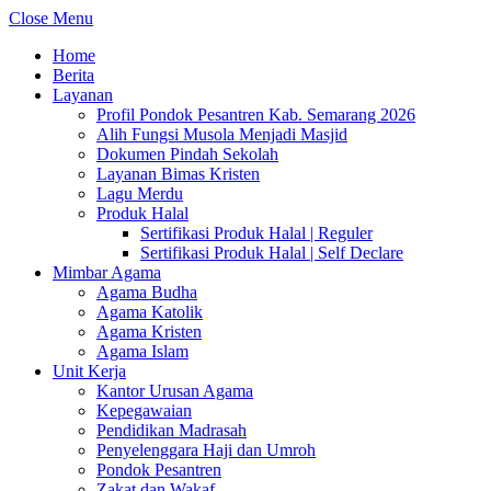
Close Menu
Home
Berita
Layanan
Profil Pondok Pesantren Kab. Semarang 2026
Alih Fungsi Musola Menjadi Masjid
Dokumen Pindah Sekolah
Layanan Bimas Kristen
Lagu Merdu
Produk Halal
Sertifikasi Produk Halal | Reguler
Sertifikasi Produk Halal | Self Declare
Mimbar Agama
Agama Budha
Agama Katolik
Agama Kristen
Agama Islam
Unit Kerja
Kantor Urusan Agama
Kepegawaian
Pendidikan Madrasah
Penyelenggara Haji dan Umroh
Pondok Pesantren
Zakat dan Wakaf