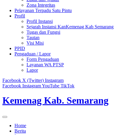
Zona Integritas
Pelayanan Terpadu Satu Pintu
Profil
Profil Instansi
Sejarah Instansi KanKemenag Kab Semarang
Tugas dan Fungsi
Tautan
Visi Misi
PPID
Pengaduan / Lapor
Form Pengaduan
Layanan WA PTSP
Lapor
Facebook
X (Twitter)
Instagram
Facebook
Instagram
YouTube
TikTok
Kemenag Kab. Semarang
Home
Berita