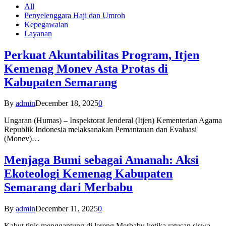
All
Penyelenggara Haji dan Umroh
Kepegawaian
Layanan
Perkuat Akuntabilitas Program, Itjen
Kemenag Monev Asta Protas di
Kabupaten Semarang
By
admin
December 18, 2025
0
Ungaran (Humas) – Inspektorat Jenderal (Itjen) Kementerian Agama
Republik Indonesia melaksanakan Pemantauan dan Evaluasi
(Monev)…
Menjaga Bumi sebagai Amanah: Aksi
Ekoteologi Kemenag Kabupaten
Semarang dari Merbabu
By
admin
December 11, 2025
0
Kabut tipis menggantung di lereng Merbabu ketika ratusan siswa-