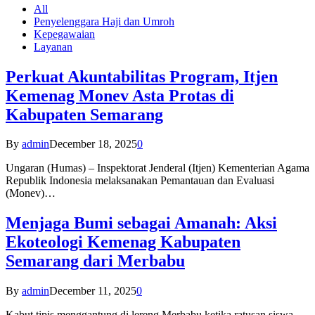
All
Penyelenggara Haji dan Umroh
Kepegawaian
Layanan
Perkuat Akuntabilitas Program, Itjen
Kemenag Monev Asta Protas di
Kabupaten Semarang
By
admin
December 18, 2025
0
Ungaran (Humas) – Inspektorat Jenderal (Itjen) Kementerian Agama
Republik Indonesia melaksanakan Pemantauan dan Evaluasi
(Monev)…
Menjaga Bumi sebagai Amanah: Aksi
Ekoteologi Kemenag Kabupaten
Semarang dari Merbabu
By
admin
December 11, 2025
0
Kabut tipis menggantung di lereng Merbabu ketika ratusan siswa-