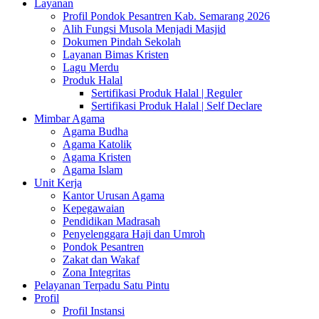
Layanan
Profil Pondok Pesantren Kab. Semarang 2026
Alih Fungsi Musola Menjadi Masjid
Dokumen Pindah Sekolah
Layanan Bimas Kristen
Lagu Merdu
Produk Halal
Sertifikasi Produk Halal | Reguler
Sertifikasi Produk Halal | Self Declare
Mimbar Agama
Agama Budha
Agama Katolik
Agama Kristen
Agama Islam
Unit Kerja
Kantor Urusan Agama
Kepegawaian
Pendidikan Madrasah
Penyelenggara Haji dan Umroh
Pondok Pesantren
Zakat dan Wakaf
Zona Integritas
Pelayanan Terpadu Satu Pintu
Profil
Profil Instansi