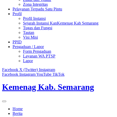
Zona Integritas
Pelayanan Terpadu Satu Pintu
Profil
Profil Instansi
Sejarah Instansi KanKemenag Kab Semarang
Tugas dan Fungsi
Tautan
Visi Misi
PPID
Pengaduan / Lapor
Form Pengaduan
Layanan WA PTSP
Lapor
Facebook
X (Twitter)
Instagram
Facebook
Instagram
YouTube
TikTok
Kemenag Kab. Semarang
Home
Berita