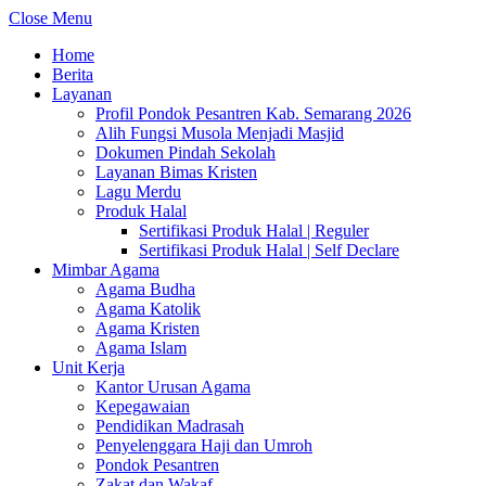
Close Menu
Home
Berita
Layanan
Profil Pondok Pesantren Kab. Semarang 2026
Alih Fungsi Musola Menjadi Masjid
Dokumen Pindah Sekolah
Layanan Bimas Kristen
Lagu Merdu
Produk Halal
Sertifikasi Produk Halal | Reguler
Sertifikasi Produk Halal | Self Declare
Mimbar Agama
Agama Budha
Agama Katolik
Agama Kristen
Agama Islam
Unit Kerja
Kantor Urusan Agama
Kepegawaian
Pendidikan Madrasah
Penyelenggara Haji dan Umroh
Pondok Pesantren
Zakat dan Wakaf