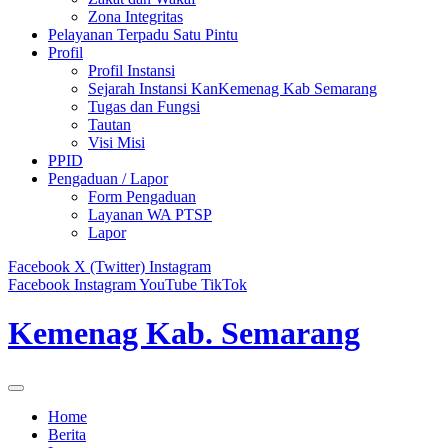
Zona Integritas
Pelayanan Terpadu Satu Pintu
Profil
Profil Instansi
Sejarah Instansi KanKemenag Kab Semarang
Tugas dan Fungsi
Tautan
Visi Misi
PPID
Pengaduan / Lapor
Form Pengaduan
Layanan WA PTSP
Lapor
Facebook
X (Twitter)
Instagram
Facebook
Instagram
YouTube
TikTok
Kemenag Kab. Semarang
Home
Berita