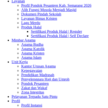
Layanan
Profil Pondok Pesantren Kab. Semarang 2026
Alih Fungsi Musola Menjadi Masjid
Dokumen Pindah Sekolah
Layanan Bimas Kristen
Lagu Merdu
Produk Halal
Sertifikasi Produk Halal | Reguler
Sertifikasi Produk Halal | Self Declare
Mimbar Agama
Agama Budha
Agama Katolik
Agama Kristen
Agama Islam
Unit Kerja
Kantor Urusan Agama
Kepegawaian
Pendidikan Madrasah
Penyelenggara Haji dan Umroh
Pondok Pesantren
Zakat dan Wakaf
Zona Integritas
Pelayanan Terpadu Satu Pintu
Profil
Profil Instansi