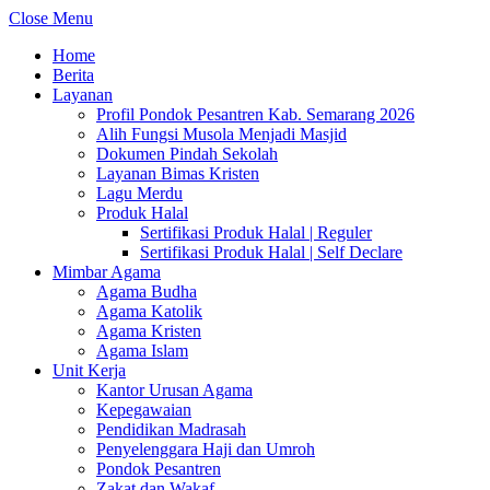
Close Menu
Home
Berita
Layanan
Profil Pondok Pesantren Kab. Semarang 2026
Alih Fungsi Musola Menjadi Masjid
Dokumen Pindah Sekolah
Layanan Bimas Kristen
Lagu Merdu
Produk Halal
Sertifikasi Produk Halal | Reguler
Sertifikasi Produk Halal | Self Declare
Mimbar Agama
Agama Budha
Agama Katolik
Agama Kristen
Agama Islam
Unit Kerja
Kantor Urusan Agama
Kepegawaian
Pendidikan Madrasah
Penyelenggara Haji dan Umroh
Pondok Pesantren
Zakat dan Wakaf