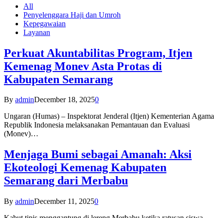
All
Penyelenggara Haji dan Umroh
Kepegawaian
Layanan
Perkuat Akuntabilitas Program, Itjen
Kemenag Monev Asta Protas di
Kabupaten Semarang
By
admin
December 18, 2025
0
Ungaran (Humas) – Inspektorat Jenderal (Itjen) Kementerian Agama
Republik Indonesia melaksanakan Pemantauan dan Evaluasi
(Monev)…
Menjaga Bumi sebagai Amanah: Aksi
Ekoteologi Kemenag Kabupaten
Semarang dari Merbabu
By
admin
December 11, 2025
0
Kabut tipis menggantung di lereng Merbabu ketika ratusan siswa-