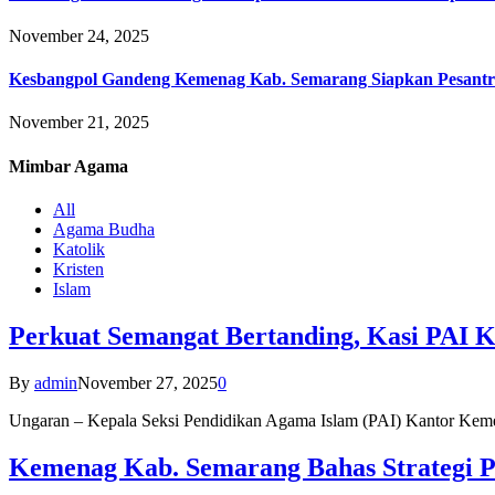
November 24, 2025
Kesbangpol Gandeng Kemenag Kab. Semarang Siapkan Pesantr
November 21, 2025
Mimbar
Agama
All
Agama Budha
Katolik
Kristen
Islam
Perkuat Semangat Bertanding, Kasi PAI 
By
admin
November 27, 2025
0
Ungaran – Kepala Seksi Pendidikan Agama Islam (PAI) Kantor K
Kemenag Kab. Semarang Bahas Strategi P