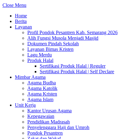
Close Menu
Home
Berita
Layanan
Profil Pondok Pesantren Kab. Semarang 2026
Alih Fungsi Musola Menjadi Masjid
Dokumen Pindah Sekolah
Layanan Bimas Kristen
Lagu Merdu
Produk Halal
Sertifikasi Produk Halal | Reguler
Sertifikasi Produk Halal | Self Declare
Mimbar Agama
Agama Budha
Agama Katolik
Agama Kristen
Agama Islam
Unit Kerja
Kantor Urusan Agama
Kepegawaian
Pendidikan Madrasah
Penyelenggara Haji dan Umroh
Pondok Pesantren
Zakat dan Wakaf