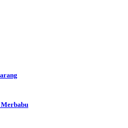
marang
i Merbabu