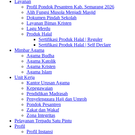
Layanan
Profil Pondok Pesantren Kab. Semarang 2026
Alih Fungsi Musola Menjadi Masjid
Dokumen Pindah Sekolah
Layanan Bimas Kristen
Lagu Merdu
Produk Halal
Sertifikasi Produk Halal | Reguler
Sertifikasi Produk Halal | Self Declare
Mimbar Agama
Agama Budha
Agama Katolik
Agama Kristen
Agama Islam
Unit Kerja
Kantor Urusan Agama
Kepegawaian
Pendidikan Madrasah
Penyelenggara Haji dan Umroh
Pondok Pesantren
Zakat dan Wakaf
Zona Integritas
Pelayanan Terpadu Satu Pintu
Profil
Profil Instansi