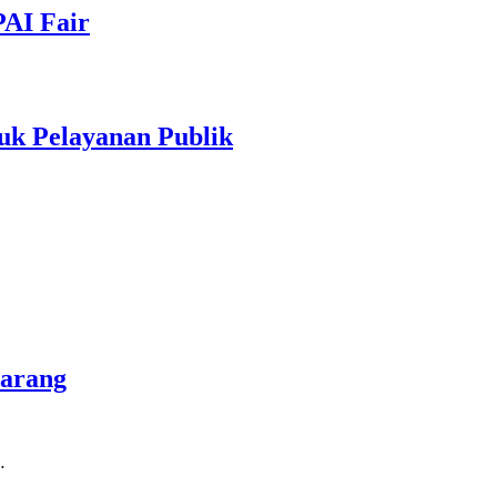
PAI Fair
uk Pelayanan Publik
marang
…