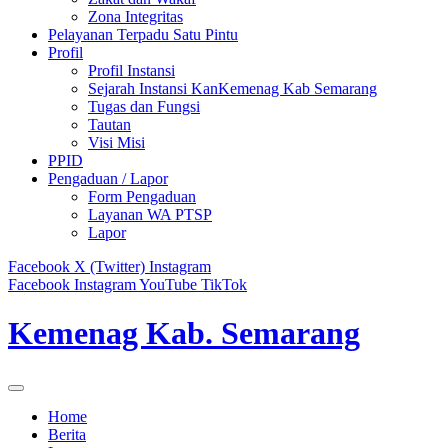
Zona Integritas
Pelayanan Terpadu Satu Pintu
Profil
Profil Instansi
Sejarah Instansi KanKemenag Kab Semarang
Tugas dan Fungsi
Tautan
Visi Misi
PPID
Pengaduan / Lapor
Form Pengaduan
Layanan WA PTSP
Lapor
Facebook
X (Twitter)
Instagram
Facebook
Instagram
YouTube
TikTok
Kemenag Kab. Semarang
Home
Berita