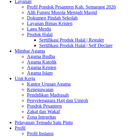
Layanan
Profil Pondok Pesantren Kab. Semarang 2026
Alih Fungsi Musola Menjadi Masjid
Dokumen Pindah Sekolah
Layanan Bimas Kristen
Lagu Merdu
Produk Halal
Sertifikasi Produk Halal | Reguler
Sertifikasi Produk Halal | Self Declare
Mimbar Agama
Agama Budha
Agama Katolik
Agama Kristen
Agama Islam
Unit Kerja
Kantor Urusan Agama
Kepegawaian
Pendidikan Madrasah
Penyelenggara Haji dan Umroh
Pondok Pesantren
Zakat dan Wakaf
Zona Integritas
Pelayanan Terpadu Satu Pintu
Profil
Profil Instansi