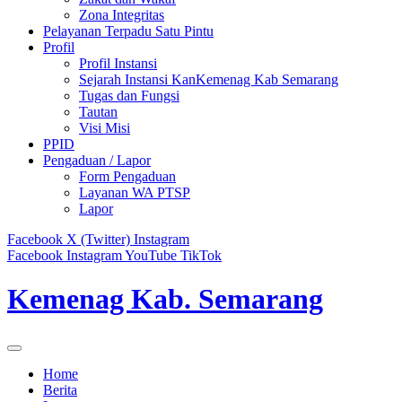
Zona Integritas
Pelayanan Terpadu Satu Pintu
Profil
Profil Instansi
Sejarah Instansi KanKemenag Kab Semarang
Tugas dan Fungsi
Tautan
Visi Misi
PPID
Pengaduan / Lapor
Form Pengaduan
Layanan WA PTSP
Lapor
Facebook
X (Twitter)
Instagram
Facebook
Instagram
YouTube
TikTok
Kemenag Kab. Semarang
Home
Berita