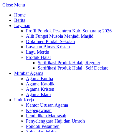
Close Menu
Home
Berita
Layanan
Profil Pondok Pesantren Kab. Semarang 2026
Alih Fungsi Musola Menjadi Masjid
Dokumen Pindah Sekolah
Layanan Bimas Kristen
Lagu Merdu
Produk Halal
Sertifikasi Produk Halal | Reguler
Sertifikasi Produk Halal | Self Declare
Mimbar Agama
Agama Budha
Agama Katolik
Agama Kristen
Agama Islam
Unit Kerja
Kantor Urusan Agama
Kepegawaian
Pendidikan Madrasah
Penyelenggara Haji dan Umroh
Pondok Pesantren
Zakat dan Wakaf