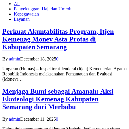
All
Penyelenggara Haji dan Umroh
Kepegawaian
Layanan
Perkuat Akuntabilitas Program, Itjen
Kemenag Monev Asta Protas di
Kabupaten Semarang
By
admin
December 18, 2025
0
Ungaran (Humas) – Inspektorat Jenderal (Itjen) Kementerian Agama
Republik Indonesia melaksanakan Pemantauan dan Evaluasi
(Monev)…
Menjaga Bumi sebagai Amanah: Aksi
Ekoteologi Kemenag Kabupaten
Semarang dari Merbabu
By
admin
December 11, 2025
0
Kabut tipis menggantung di lereng Merbabu ketika ratusan siswa-