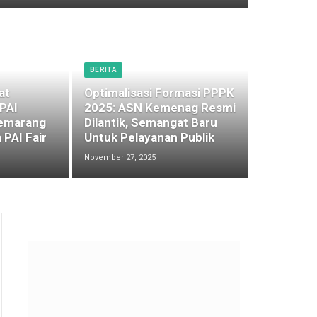
BERITA
at
Optimalisasi Formasi PPPK
 PAI
2025: ASN Kemenag Resmi
emarang
Dilantik, Semangat Baru
 PAI Fair
Untuk Pelayanan Publik
November 27, 2025