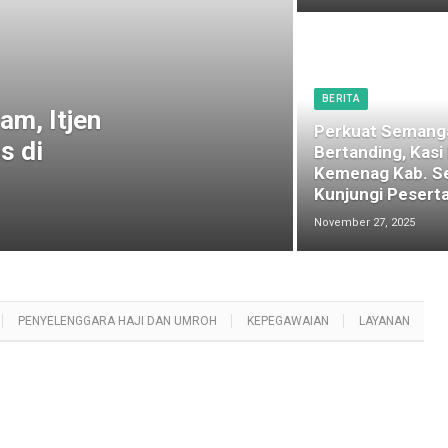
BERITA
am, Itjen
Perkuat Semang
s di
Bertanding, Kasi
Kemenag Kab. S
Kunjungi Peserta
November 27, 2025
PENYELENGGARA HAJI DAN UMROH
KEPEGAWAIAN
LAYANAN