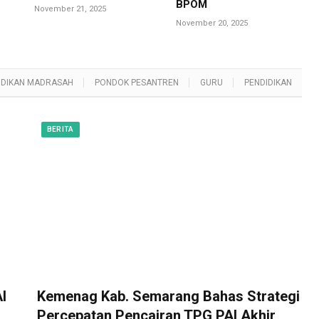
BPOM
November 21, 2025
November 20, 2025
IDIKAN MADRASAH
PONDOK PESANTREN
GURU
PENDIDIKAN
BERITA
I
Kemenag Kab. Semarang Bahas Strategi
Percepatan Pencairan TPG PAI Akhir