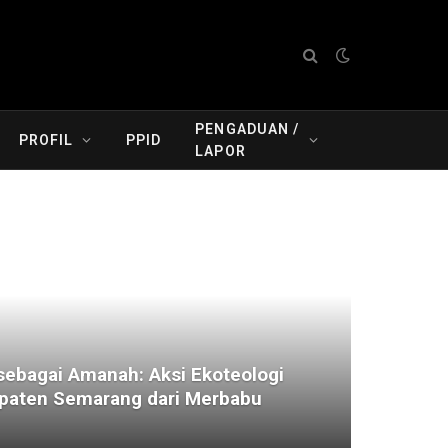
PENGADUAN /
PROFIL
PPID
LAPOR
ebagai Amanah: Aksi Ekoteologi
aten Semarang dari Merbabu