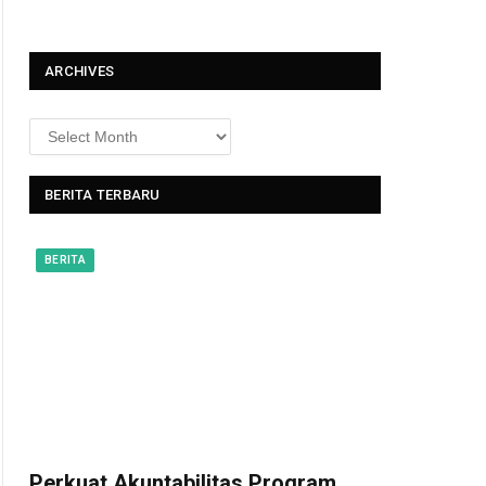
t
ARCHIVES
BERITA TERBARU
BERITA
Perkuat Akuntabilitas Program,