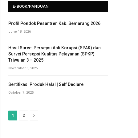
E-BOOK/PANDUAN
Profil Pondok Pesantren Kab. Semarang 2026
June 18, 2026
Hasil Survei Persepsi Anti Korupsi (SPAK) dan
Survei Persepsi Kualitas Pelayanan (SPKP)
Triwulan 3 – 2025
November 5, 2025
Sertifikasi Produk Halal | Self Declare
October 7, 2025
N
1
2
e
x