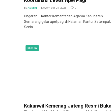
Koordinasi Lewat Apel Pagi
By
ADMIN
November 24, 2025
0
Ungaran – Kantor Kementerian Agama Kabupaten
Semarang gelar apel pagi di Halaman Kantor Setempat,
Senin…
BERITA
Kakanwil Kemenag Jateng Resmi Buk