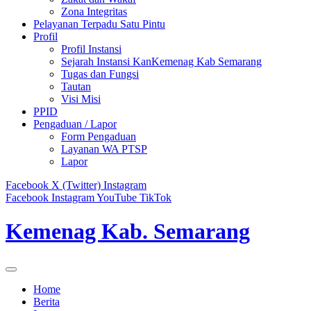
Zona Integritas
Pelayanan Terpadu Satu Pintu
Profil
Profil Instansi
Sejarah Instansi KanKemenag Kab Semarang
Tugas dan Fungsi
Tautan
Visi Misi
PPID
Pengaduan / Lapor
Form Pengaduan
Layanan WA PTSP
Lapor
Facebook
X (Twitter)
Instagram
Facebook
Instagram
YouTube
TikTok
Kemenag Kab. Semarang
Home
Berita