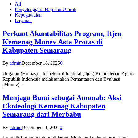
All
Penyelenggara Haji dan Umroh
Kepegawaian
Layanan
Perkuat Akuntabilitas Program, Itjen
Kemenag Monev Asta Protas di
Kabupaten Semarang
By
admin
December 18, 2025
0
Ungaran (Humas) – Inspektorat Jenderal (Itjen) Kementerian Agama
Republik Indonesia melaksanakan Pemantauan dan Evaluasi
(Monev)…
Menjaga Bumi sebagai Amanah: Aksi
Ekoteologi Kemenag Kabupaten
Semarang dari Merbabu
By
admin
December 11, 2025
0
Kabut tipis menggantung di lereng Merbabu ketika ratusan siswa-