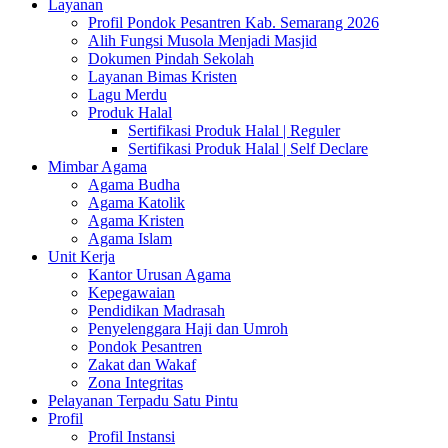
Layanan
Profil Pondok Pesantren Kab. Semarang 2026
Alih Fungsi Musola Menjadi Masjid
Dokumen Pindah Sekolah
Layanan Bimas Kristen
Lagu Merdu
Produk Halal
Sertifikasi Produk Halal | Reguler
Sertifikasi Produk Halal | Self Declare
Mimbar Agama
Agama Budha
Agama Katolik
Agama Kristen
Agama Islam
Unit Kerja
Kantor Urusan Agama
Kepegawaian
Pendidikan Madrasah
Penyelenggara Haji dan Umroh
Pondok Pesantren
Zakat dan Wakaf
Zona Integritas
Pelayanan Terpadu Satu Pintu
Profil
Profil Instansi