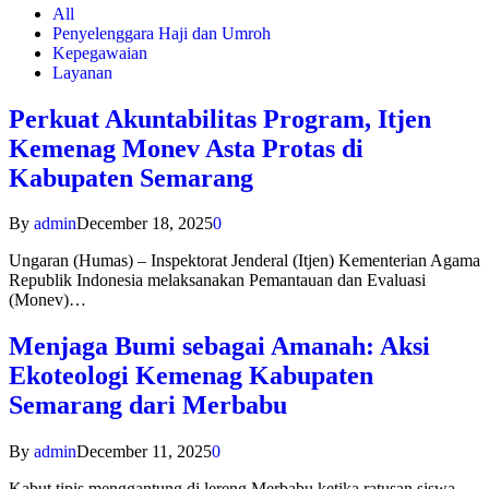
All
Penyelenggara Haji dan Umroh
Kepegawaian
Layanan
Perkuat Akuntabilitas Program, Itjen
Kemenag Monev Asta Protas di
Kabupaten Semarang
By
admin
December 18, 2025
0
Ungaran (Humas) – Inspektorat Jenderal (Itjen) Kementerian Agama
Republik Indonesia melaksanakan Pemantauan dan Evaluasi
(Monev)…
Menjaga Bumi sebagai Amanah: Aksi
Ekoteologi Kemenag Kabupaten
Semarang dari Merbabu
By
admin
December 11, 2025
0
Kabut tipis menggantung di lereng Merbabu ketika ratusan siswa-