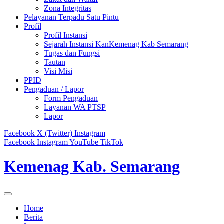
Zona Integritas
Pelayanan Terpadu Satu Pintu
Profil
Profil Instansi
Sejarah Instansi KanKemenag Kab Semarang
Tugas dan Fungsi
Tautan
Visi Misi
PPID
Pengaduan / Lapor
Form Pengaduan
Layanan WA PTSP
Lapor
Facebook
X (Twitter)
Instagram
Facebook
Instagram
YouTube
TikTok
Kemenag Kab. Semarang
Home
Berita