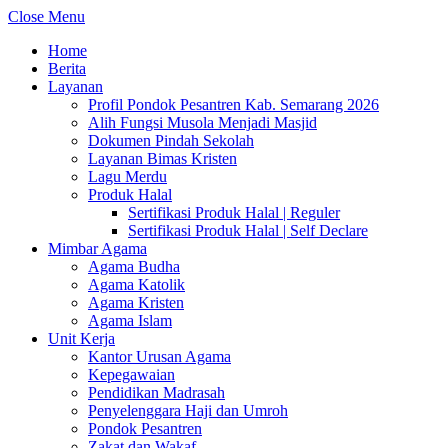
Close Menu
Home
Berita
Layanan
Profil Pondok Pesantren Kab. Semarang 2026
Alih Fungsi Musola Menjadi Masjid
Dokumen Pindah Sekolah
Layanan Bimas Kristen
Lagu Merdu
Produk Halal
Sertifikasi Produk Halal | Reguler
Sertifikasi Produk Halal | Self Declare
Mimbar Agama
Agama Budha
Agama Katolik
Agama Kristen
Agama Islam
Unit Kerja
Kantor Urusan Agama
Kepegawaian
Pendidikan Madrasah
Penyelenggara Haji dan Umroh
Pondok Pesantren
Zakat dan Wakaf