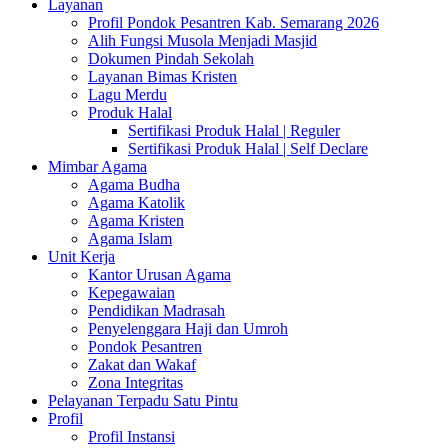
Layanan
Profil Pondok Pesantren Kab. Semarang 2026
Alih Fungsi Musola Menjadi Masjid
Dokumen Pindah Sekolah
Layanan Bimas Kristen
Lagu Merdu
Produk Halal
Sertifikasi Produk Halal | Reguler
Sertifikasi Produk Halal | Self Declare
Mimbar Agama
Agama Budha
Agama Katolik
Agama Kristen
Agama Islam
Unit Kerja
Kantor Urusan Agama
Kepegawaian
Pendidikan Madrasah
Penyelenggara Haji dan Umroh
Pondok Pesantren
Zakat dan Wakaf
Zona Integritas
Pelayanan Terpadu Satu Pintu
Profil
Profil Instansi