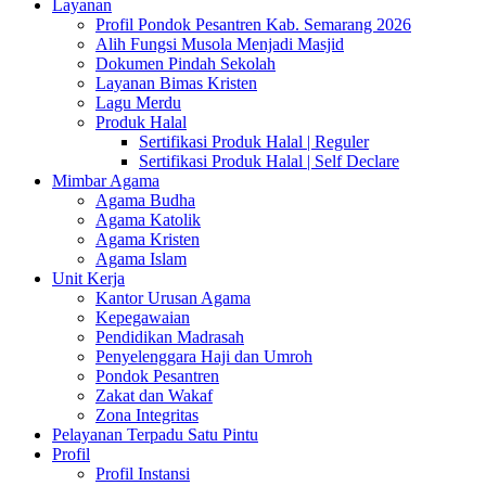
Layanan
Profil Pondok Pesantren Kab. Semarang 2026
Alih Fungsi Musola Menjadi Masjid
Dokumen Pindah Sekolah
Layanan Bimas Kristen
Lagu Merdu
Produk Halal
Sertifikasi Produk Halal | Reguler
Sertifikasi Produk Halal | Self Declare
Mimbar Agama
Agama Budha
Agama Katolik
Agama Kristen
Agama Islam
Unit Kerja
Kantor Urusan Agama
Kepegawaian
Pendidikan Madrasah
Penyelenggara Haji dan Umroh
Pondok Pesantren
Zakat dan Wakaf
Zona Integritas
Pelayanan Terpadu Satu Pintu
Profil
Profil Instansi