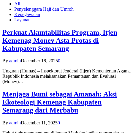
All
Penyelenggara Haji dan Umroh
Kepegawaian
Layanan
Perkuat Akuntabilitas Program, Itjen
Kemenag Monev Asta Protas di
Kabupaten Semarang
By
admin
December 18, 2025
0
Ungaran (Humas) – Inspektorat Jenderal (Itjen) Kementerian Agama
Republik Indonesia melaksanakan Pemantauan dan Evaluasi
(Monev)…
Menjaga Bumi sebagai Amanah: Aksi
Ekoteologi Kemenag Kabupaten
Semarang dari Merbabu
By
admin
December 11, 2025
0
Kabut tipis menggantung di lereng Merbabu ketika ratusan siswa-