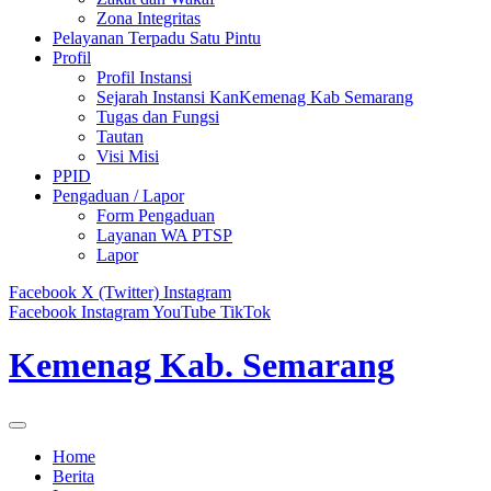
Zona Integritas
Pelayanan Terpadu Satu Pintu
Profil
Profil Instansi
Sejarah Instansi KanKemenag Kab Semarang
Tugas dan Fungsi
Tautan
Visi Misi
PPID
Pengaduan / Lapor
Form Pengaduan
Layanan WA PTSP
Lapor
Facebook
X (Twitter)
Instagram
Facebook
Instagram
YouTube
TikTok
Kemenag Kab. Semarang
Home
Berita