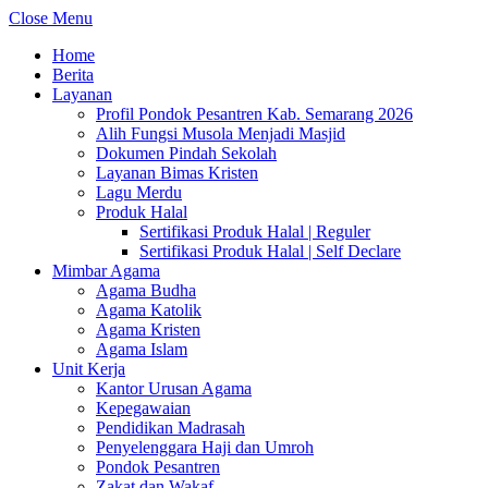
Close Menu
Home
Berita
Layanan
Profil Pondok Pesantren Kab. Semarang 2026
Alih Fungsi Musola Menjadi Masjid
Dokumen Pindah Sekolah
Layanan Bimas Kristen
Lagu Merdu
Produk Halal
Sertifikasi Produk Halal | Reguler
Sertifikasi Produk Halal | Self Declare
Mimbar Agama
Agama Budha
Agama Katolik
Agama Kristen
Agama Islam
Unit Kerja
Kantor Urusan Agama
Kepegawaian
Pendidikan Madrasah
Penyelenggara Haji dan Umroh
Pondok Pesantren
Zakat dan Wakaf