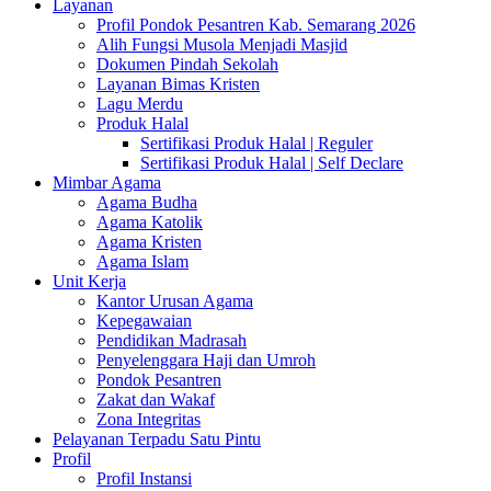
Layanan
Profil Pondok Pesantren Kab. Semarang 2026
Alih Fungsi Musola Menjadi Masjid
Dokumen Pindah Sekolah
Layanan Bimas Kristen
Lagu Merdu
Produk Halal
Sertifikasi Produk Halal | Reguler
Sertifikasi Produk Halal | Self Declare
Mimbar Agama
Agama Budha
Agama Katolik
Agama Kristen
Agama Islam
Unit Kerja
Kantor Urusan Agama
Kepegawaian
Pendidikan Madrasah
Penyelenggara Haji dan Umroh
Pondok Pesantren
Zakat dan Wakaf
Zona Integritas
Pelayanan Terpadu Satu Pintu
Profil
Profil Instansi