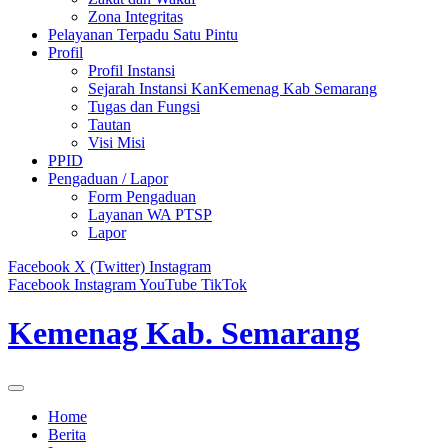
Zona Integritas
Pelayanan Terpadu Satu Pintu
Profil
Profil Instansi
Sejarah Instansi KanKemenag Kab Semarang
Tugas dan Fungsi
Tautan
Visi Misi
PPID
Pengaduan / Lapor
Form Pengaduan
Layanan WA PTSP
Lapor
Facebook
X (Twitter)
Instagram
Facebook
Instagram
YouTube
TikTok
Kemenag Kab. Semarang
Home
Berita