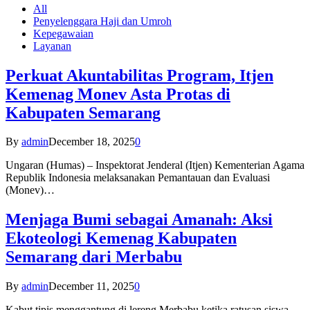
All
Penyelenggara Haji dan Umroh
Kepegawaian
Layanan
Perkuat Akuntabilitas Program, Itjen
Kemenag Monev Asta Protas di
Kabupaten Semarang
By
admin
December 18, 2025
0
Ungaran (Humas) – Inspektorat Jenderal (Itjen) Kementerian Agama
Republik Indonesia melaksanakan Pemantauan dan Evaluasi
(Monev)…
Menjaga Bumi sebagai Amanah: Aksi
Ekoteologi Kemenag Kabupaten
Semarang dari Merbabu
By
admin
December 11, 2025
0
Kabut tipis menggantung di lereng Merbabu ketika ratusan siswa-