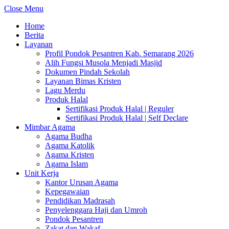
Close Menu
Home
Berita
Layanan
Profil Pondok Pesantren Kab. Semarang 2026
Alih Fungsi Musola Menjadi Masjid
Dokumen Pindah Sekolah
Layanan Bimas Kristen
Lagu Merdu
Produk Halal
Sertifikasi Produk Halal | Reguler
Sertifikasi Produk Halal | Self Declare
Mimbar Agama
Agama Budha
Agama Katolik
Agama Kristen
Agama Islam
Unit Kerja
Kantor Urusan Agama
Kepegawaian
Pendidikan Madrasah
Penyelenggara Haji dan Umroh
Pondok Pesantren
Zakat dan Wakaf