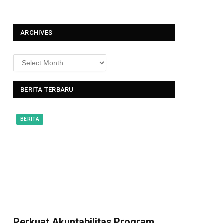
t
ARCHIVES
BERITA TERBARU
BERITA
Perkuat Akuntabilitas Program,