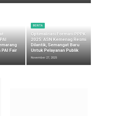
BERITA
at
Optimalisasi Formasi PPPK
 PAI
2025: ASN Kemenag Resmi
emarang
Dilantik, Semangat Baru
 PAI Fair
Untuk Pelayanan Publik
November 27, 2025