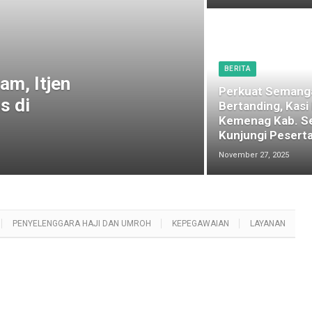
BERITA
am, Itjen
Perkuat Semang
s di
Bertanding, Kasi
Kemenag Kab. S
Kunjungi Peserta
November 27, 2025
PENYELENGGARA HAJI DAN UMROH
KEPEGAWAIAN
LAYANAN