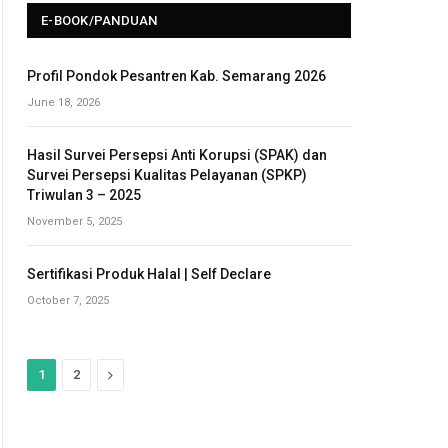
E-BOOK/PANDUAN
Profil Pondok Pesantren Kab. Semarang 2026
June 18, 2026
Hasil Survei Persepsi Anti Korupsi (SPAK) dan
Survei Persepsi Kualitas Pelayanan (SPKP)
Triwulan 3 – 2025
November 5, 2025
Sertifikasi Produk Halal | Self Declare
October 7, 2025
N
1
2
e
x