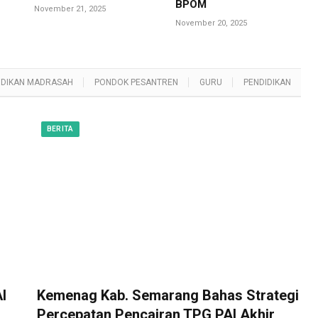
BPOM
November 21, 2025
November 20, 2025
IDIKAN MADRASAH
PONDOK PESANTREN
GURU
PENDIDIKAN
BERITA
I
Kemenag Kab. Semarang Bahas Strategi
Percepatan Pencairan TPG PAI Akhir