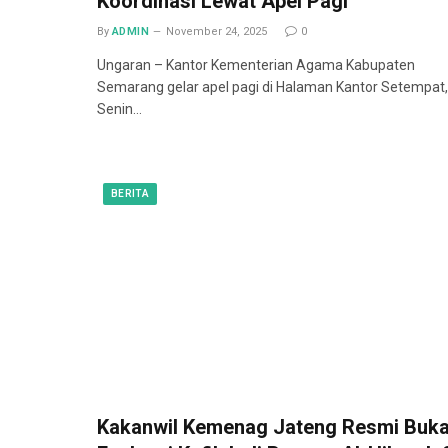
Koordinasi Lewat Apel Pagi
By
ADMIN
November 24, 2025
0
Ungaran – Kantor Kementerian Agama Kabupaten
Semarang gelar apel pagi di Halaman Kantor Setempat,
Senin…
BERITA
Kakanwil Kemenag Jateng Resmi Buk