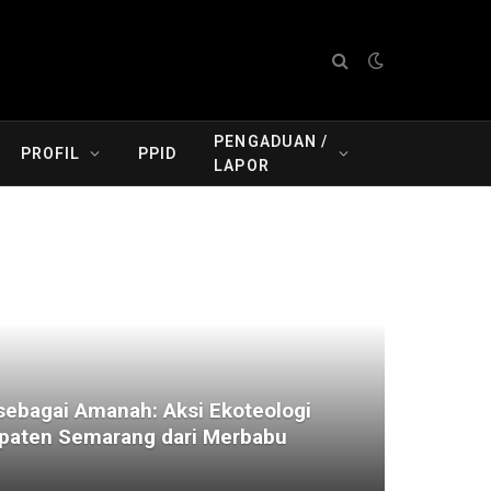
PENGADUAN /
PROFIL
PPID
LAPOR
ebagai Amanah: Aksi Ekoteologi
aten Semarang dari Merbabu