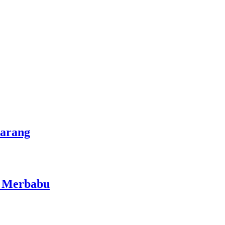
marang
i Merbabu