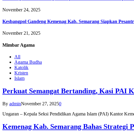
November 24, 2025
Kesbangpol Gandeng Kemenag Kab. Semarang Siapkan Pesantr
November 21, 2025
Mimbar
Agama
All
Agama Budha
Katolik
Kristen
Islam
Perkuat Semangat Bertanding, Kasi PAI 
By
admin
November 27, 2025
0
Ungaran – Kepala Seksi Pendidikan Agama Islam (PAI) Kantor K
Kemenag Kab. Semarang Bahas Strategi P