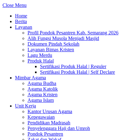
Close Menu
Home
Berita
Layanan
Profil Pondok Pesantren Kab. Semarang 2026
Alih Fungsi Musola Menjadi Masjid
Dokumen Pindah Sekolah
Layanan Bimas Kristen
Lagu Merdu
Produk Halal
Sertifikasi Produk Halal | Reguler
Sertifikasi Produk Halal | Self Declare
Mimbar Agama
Agama Budha
Agama Katolik
Agama Kristen
Agama Islam
Unit Kerja
Kantor Urusan Agama
Kepegawaian
Pendidikan Madrasah
Penyelenggara Haji dan Umroh
Pondok Pesantren
Zakat dan Wakaf