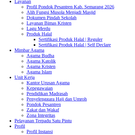
Layanan
Profil Pondok Pesantren Kab. Semarang 2026
Alih Fungsi Musola Menjadi Masjid
Dokumen Pindah Sekolah
Layanan Bimas Kristen
Lagu Merdu
Produk Halal
Sertifikasi Produk Halal | Reguler
Sertifikasi Produk Halal | Self Declare
Mimbar Agama
Agama Budha
Agama Katolik
Agama Kristen
Agama Islam
Unit Kerja
Kantor Urusan Agama
Kepegawaian
Pendidikan Madrasah
Penyelenggara Haji dan Umroh
Pondok Pesantren
Zakat dan Wakaf
Zona Integritas
Pelayanan Terpadu Satu Pintu
Profil
Profil Instansi