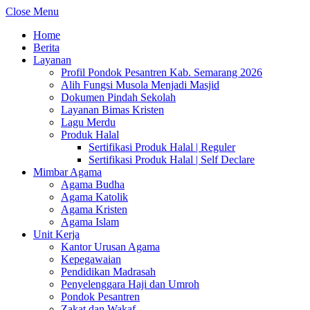
Close Menu
Home
Berita
Layanan
Profil Pondok Pesantren Kab. Semarang 2026
Alih Fungsi Musola Menjadi Masjid
Dokumen Pindah Sekolah
Layanan Bimas Kristen
Lagu Merdu
Produk Halal
Sertifikasi Produk Halal | Reguler
Sertifikasi Produk Halal | Self Declare
Mimbar Agama
Agama Budha
Agama Katolik
Agama Kristen
Agama Islam
Unit Kerja
Kantor Urusan Agama
Kepegawaian
Pendidikan Madrasah
Penyelenggara Haji dan Umroh
Pondok Pesantren
Zakat dan Wakaf