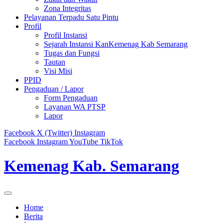
Zona Integritas
Pelayanan Terpadu Satu Pintu
Profil
Profil Instansi
Sejarah Instansi KanKemenag Kab Semarang
Tugas dan Fungsi
Tautan
Visi Misi
PPID
Pengaduan / Lapor
Form Pengaduan
Layanan WA PTSP
Lapor
Facebook
X (Twitter)
Instagram
Facebook
Instagram
YouTube
TikTok
Kemenag Kab. Semarang
Home
Berita