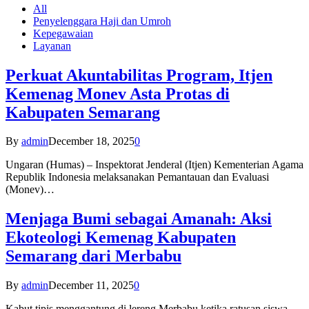
All
Penyelenggara Haji dan Umroh
Kepegawaian
Layanan
Perkuat Akuntabilitas Program, Itjen
Kemenag Monev Asta Protas di
Kabupaten Semarang
By
admin
December 18, 2025
0
Ungaran (Humas) – Inspektorat Jenderal (Itjen) Kementerian Agama
Republik Indonesia melaksanakan Pemantauan dan Evaluasi
(Monev)…
Menjaga Bumi sebagai Amanah: Aksi
Ekoteologi Kemenag Kabupaten
Semarang dari Merbabu
By
admin
December 11, 2025
0
Kabut tipis menggantung di lereng Merbabu ketika ratusan siswa-