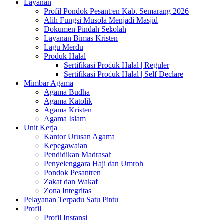
Layanan
Profil Pondok Pesantren Kab. Semarang 2026
Alih Fungsi Musola Menjadi Masjid
Dokumen Pindah Sekolah
Layanan Bimas Kristen
Lagu Merdu
Produk Halal
Sertifikasi Produk Halal | Reguler
Sertifikasi Produk Halal | Self Declare
Mimbar Agama
Agama Budha
Agama Katolik
Agama Kristen
Agama Islam
Unit Kerja
Kantor Urusan Agama
Kepegawaian
Pendidikan Madrasah
Penyelenggara Haji dan Umroh
Pondok Pesantren
Zakat dan Wakaf
Zona Integritas
Pelayanan Terpadu Satu Pintu
Profil
Profil Instansi