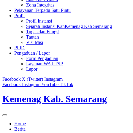
Zona Integritas
Pelayanan Terpadu Satu Pintu
Profil
Profil Instansi
Sejarah Instansi KanKemenag Kab Semarang
Tugas dan Fungsi
Tautan
Visi Misi
PPID
Pengaduan / Lapor
Form Pengaduan
Layanan WA PTSP
Lapor
Facebook
X (Twitter)
Instagram
Facebook
Instagram
YouTube
TikTok
Kemenag Kab. Semarang
Home
Berita