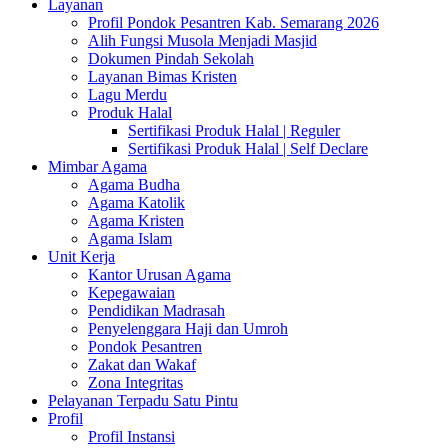
Layanan
Profil Pondok Pesantren Kab. Semarang 2026
Alih Fungsi Musola Menjadi Masjid
Dokumen Pindah Sekolah
Layanan Bimas Kristen
Lagu Merdu
Produk Halal
Sertifikasi Produk Halal | Reguler
Sertifikasi Produk Halal | Self Declare
Mimbar Agama
Agama Budha
Agama Katolik
Agama Kristen
Agama Islam
Unit Kerja
Kantor Urusan Agama
Kepegawaian
Pendidikan Madrasah
Penyelenggara Haji dan Umroh
Pondok Pesantren
Zakat dan Wakaf
Zona Integritas
Pelayanan Terpadu Satu Pintu
Profil
Profil Instansi