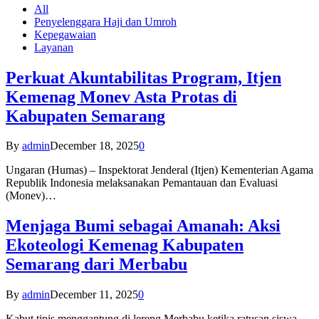
All
Penyelenggara Haji dan Umroh
Kepegawaian
Layanan
Perkuat Akuntabilitas Program, Itjen
Kemenag Monev Asta Protas di
Kabupaten Semarang
By
admin
December 18, 2025
0
Ungaran (Humas) – Inspektorat Jenderal (Itjen) Kementerian Agama
Republik Indonesia melaksanakan Pemantauan dan Evaluasi
(Monev)…
Menjaga Bumi sebagai Amanah: Aksi
Ekoteologi Kemenag Kabupaten
Semarang dari Merbabu
By
admin
December 11, 2025
0
Kabut tipis menggantung di lereng Merbabu ketika ratusan siswa-