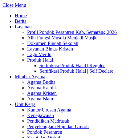
Close Menu
Home
Berita
Layanan
Profil Pondok Pesantren Kab. Semarang 2026
Alih Fungsi Musola Menjadi Masjid
Dokumen Pindah Sekolah
Layanan Bimas Kristen
Lagu Merdu
Produk Halal
Sertifikasi Produk Halal | Reguler
Sertifikasi Produk Halal | Self Declare
Mimbar Agama
Agama Budha
Agama Katolik
Agama Kristen
Agama Islam
Unit Kerja
Kantor Urusan Agama
Kepegawaian
Pendidikan Madrasah
Penyelenggara Haji dan Umroh
Pondok Pesantren
Zakat dan Wakaf