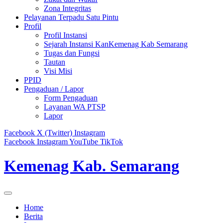
Zona Integritas
Pelayanan Terpadu Satu Pintu
Profil
Profil Instansi
Sejarah Instansi KanKemenag Kab Semarang
Tugas dan Fungsi
Tautan
Visi Misi
PPID
Pengaduan / Lapor
Form Pengaduan
Layanan WA PTSP
Lapor
Facebook
X (Twitter)
Instagram
Facebook
Instagram
YouTube
TikTok
Kemenag Kab. Semarang
Home
Berita