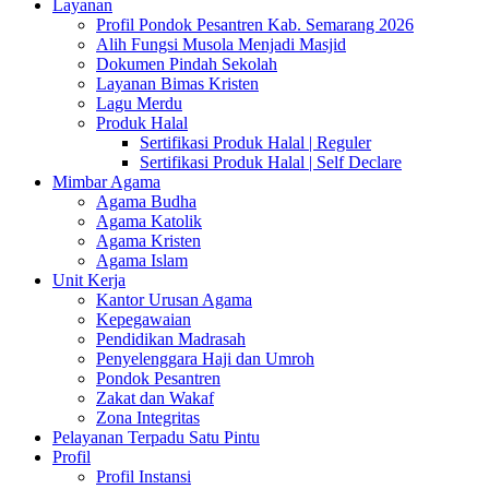
Layanan
Profil Pondok Pesantren Kab. Semarang 2026
Alih Fungsi Musola Menjadi Masjid
Dokumen Pindah Sekolah
Layanan Bimas Kristen
Lagu Merdu
Produk Halal
Sertifikasi Produk Halal | Reguler
Sertifikasi Produk Halal | Self Declare
Mimbar Agama
Agama Budha
Agama Katolik
Agama Kristen
Agama Islam
Unit Kerja
Kantor Urusan Agama
Kepegawaian
Pendidikan Madrasah
Penyelenggara Haji dan Umroh
Pondok Pesantren
Zakat dan Wakaf
Zona Integritas
Pelayanan Terpadu Satu Pintu
Profil
Profil Instansi