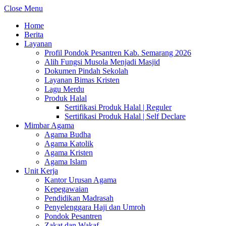
Close Menu
Home
Berita
Layanan
Profil Pondok Pesantren Kab. Semarang 2026
Alih Fungsi Musola Menjadi Masjid
Dokumen Pindah Sekolah
Layanan Bimas Kristen
Lagu Merdu
Produk Halal
Sertifikasi Produk Halal | Reguler
Sertifikasi Produk Halal | Self Declare
Mimbar Agama
Agama Budha
Agama Katolik
Agama Kristen
Agama Islam
Unit Kerja
Kantor Urusan Agama
Kepegawaian
Pendidikan Madrasah
Penyelenggara Haji dan Umroh
Pondok Pesantren
Zakat dan Wakaf