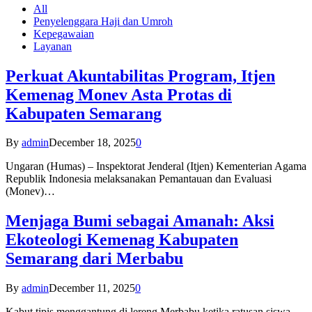
All
Penyelenggara Haji dan Umroh
Kepegawaian
Layanan
Perkuat Akuntabilitas Program, Itjen
Kemenag Monev Asta Protas di
Kabupaten Semarang
By
admin
December 18, 2025
0
Ungaran (Humas) – Inspektorat Jenderal (Itjen) Kementerian Agama
Republik Indonesia melaksanakan Pemantauan dan Evaluasi
(Monev)…
Menjaga Bumi sebagai Amanah: Aksi
Ekoteologi Kemenag Kabupaten
Semarang dari Merbabu
By
admin
December 11, 2025
0
Kabut tipis menggantung di lereng Merbabu ketika ratusan siswa-