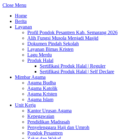
Close Menu
Home
Berita
Layanan
Profil Pondok Pesantren Kab. Semarang 2026
Alih Fungsi Musola Menjadi Masjid
Dokumen Pindah Sekolah
Layanan Bimas Kristen
Lagu Merdu
Produk Halal
Sertifikasi Produk Halal | Reguler
Sertifikasi Produk Halal | Self Declare
Mimbar Agama
Agama Budha
Agama Katolik
Agama Kristen
Agama Islam
Unit Kerja
Kantor Urusan Agama
Kepegawaian
Pendidikan Madrasah
Penyelenggara Haji dan Umroh
Pondok Pesantren
Zakat dan Wakaf