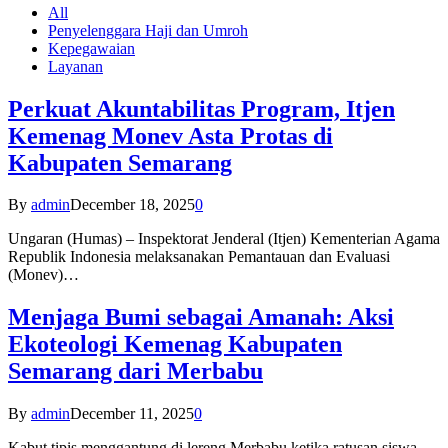
All
Penyelenggara Haji dan Umroh
Kepegawaian
Layanan
Perkuat Akuntabilitas Program, Itjen
Kemenag Monev Asta Protas di
Kabupaten Semarang
By
admin
December 18, 2025
0
Ungaran (Humas) – Inspektorat Jenderal (Itjen) Kementerian Agama
Republik Indonesia melaksanakan Pemantauan dan Evaluasi
(Monev)…
Menjaga Bumi sebagai Amanah: Aksi
Ekoteologi Kemenag Kabupaten
Semarang dari Merbabu
By
admin
December 11, 2025
0
Kabut tipis menggantung di lereng Merbabu ketika ratusan siswa-