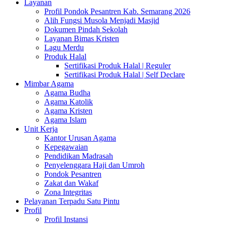
Layanan
Profil Pondok Pesantren Kab. Semarang 2026
Alih Fungsi Musola Menjadi Masjid
Dokumen Pindah Sekolah
Layanan Bimas Kristen
Lagu Merdu
Produk Halal
Sertifikasi Produk Halal | Reguler
Sertifikasi Produk Halal | Self Declare
Mimbar Agama
Agama Budha
Agama Katolik
Agama Kristen
Agama Islam
Unit Kerja
Kantor Urusan Agama
Kepegawaian
Pendidikan Madrasah
Penyelenggara Haji dan Umroh
Pondok Pesantren
Zakat dan Wakaf
Zona Integritas
Pelayanan Terpadu Satu Pintu
Profil
Profil Instansi