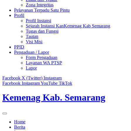
Zona Integritas
Pelayanan Terpadu Satu Pintu
Profil
Profil Instansi
Sejarah Instansi KanKemenag Kab Semarang
Tugas dan Fungsi
Tautan
Visi Misi
PPID
Pengaduan / Lapor
Form Pengaduan
Layanan WA PTSP
Lapor
Facebook
X (Twitter)
Instagram
Facebook
Instagram
YouTube
TikTok
Kemenag Kab. Semarang
Home
Berita