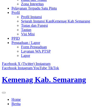
Zona Integritas
Pelayanan Terpadu Satu Pintu
Profil
Profil Instansi
Sejarah Instansi KanKemenag Kab Semarang
Tugas dan Fungsi
Tautan
Visi Misi
PPID
Pengaduan / Lapor
Form Pengaduan
Layanan WA PTSP
Lapor
Facebook
X (Twitter)
Instagram
Facebook
Instagram
YouTube
TikTok
Kemenag Kab. Semarang
Home
Berita