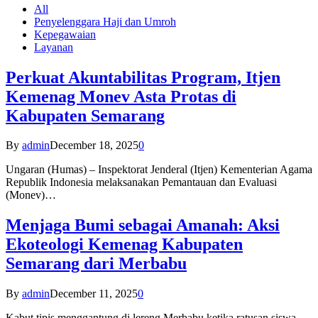
All
Penyelenggara Haji dan Umroh
Kepegawaian
Layanan
Perkuat Akuntabilitas Program, Itjen
Kemenag Monev Asta Protas di
Kabupaten Semarang
By
admin
December 18, 2025
0
Ungaran (Humas) – Inspektorat Jenderal (Itjen) Kementerian Agama
Republik Indonesia melaksanakan Pemantauan dan Evaluasi
(Monev)…
Menjaga Bumi sebagai Amanah: Aksi
Ekoteologi Kemenag Kabupaten
Semarang dari Merbabu
By
admin
December 11, 2025
0
Kabut tipis menggantung di lereng Merbabu ketika ratusan siswa-