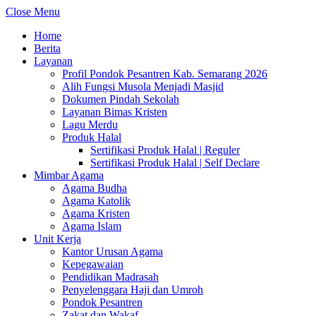
Close Menu
Home
Berita
Layanan
Profil Pondok Pesantren Kab. Semarang 2026
Alih Fungsi Musola Menjadi Masjid
Dokumen Pindah Sekolah
Layanan Bimas Kristen
Lagu Merdu
Produk Halal
Sertifikasi Produk Halal | Reguler
Sertifikasi Produk Halal | Self Declare
Mimbar Agama
Agama Budha
Agama Katolik
Agama Kristen
Agama Islam
Unit Kerja
Kantor Urusan Agama
Kepegawaian
Pendidikan Madrasah
Penyelenggara Haji dan Umroh
Pondok Pesantren
Zakat dan Wakaf