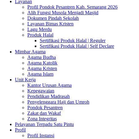
Layanan
Profil Pondok Pesantren Kab. Semarang 2026
Alih Fungsi Musola Menjadi Masjid
Dokumen Pindah Sekolah
Layanan Bimas Kristen
Lagu Merdu
Produk Halal
Sertifikasi Produk Halal | Reguler
Sertifikasi Produk Halal | Self Declare
Mimbar Agama
Agama Budha
Agama Katolik
Agama Kristen
Agama Islam
Unit Kerja
Kantor Urusan Agama
Kepegawaian
Pendidikan Madrasah
Penyelenggara Haji dan Umroh
Pondok Pesantren
Zakat dan Wakaf
Zona Integritas
Pelayanan Terpadu Satu Pintu
Profil
Profil Instansi