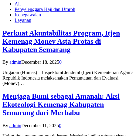
All
Penyelenggara Haji dan Umroh
Kepegawaian
Layanan
Perkuat Akuntabilitas Program, Itjen
Kemenag Monev Asta Protas di
Kabupaten Semarang
By
admin
December 18, 2025
0
Ungaran (Humas) – Inspektorat Jenderal (Itjen) Kementerian Agama
Republik Indonesia melaksanakan Pemantauan dan Evaluasi
(Monev)…
Menjaga Bumi sebagai Amanah: Aksi
Ekoteologi Kemenag Kabupaten
Semarang dari Merbabu
By
admin
December 11, 2025
0
Kabut tipis menggantung di lereng Merbabu ketika ratusan siswa-