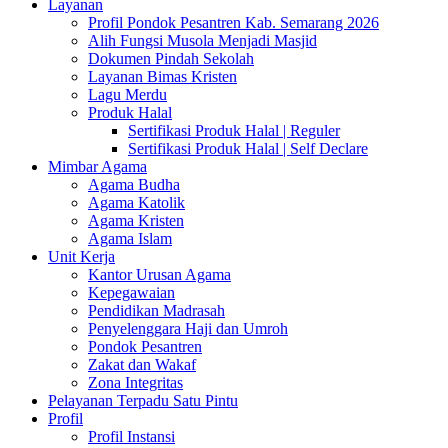
Layanan
Profil Pondok Pesantren Kab. Semarang 2026
Alih Fungsi Musola Menjadi Masjid
Dokumen Pindah Sekolah
Layanan Bimas Kristen
Lagu Merdu
Produk Halal
Sertifikasi Produk Halal | Reguler
Sertifikasi Produk Halal | Self Declare
Mimbar Agama
Agama Budha
Agama Katolik
Agama Kristen
Agama Islam
Unit Kerja
Kantor Urusan Agama
Kepegawaian
Pendidikan Madrasah
Penyelenggara Haji dan Umroh
Pondok Pesantren
Zakat dan Wakaf
Zona Integritas
Pelayanan Terpadu Satu Pintu
Profil
Profil Instansi