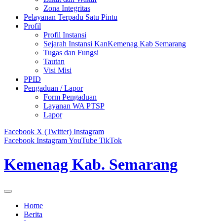
Zona Integritas
Pelayanan Terpadu Satu Pintu
Profil
Profil Instansi
Sejarah Instansi KanKemenag Kab Semarang
Tugas dan Fungsi
Tautan
Visi Misi
PPID
Pengaduan / Lapor
Form Pengaduan
Layanan WA PTSP
Lapor
Facebook
X (Twitter)
Instagram
Facebook
Instagram
YouTube
TikTok
Kemenag Kab. Semarang
Home
Berita