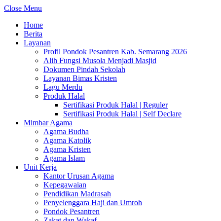
Close Menu
Home
Berita
Layanan
Profil Pondok Pesantren Kab. Semarang 2026
Alih Fungsi Musola Menjadi Masjid
Dokumen Pindah Sekolah
Layanan Bimas Kristen
Lagu Merdu
Produk Halal
Sertifikasi Produk Halal | Reguler
Sertifikasi Produk Halal | Self Declare
Mimbar Agama
Agama Budha
Agama Katolik
Agama Kristen
Agama Islam
Unit Kerja
Kantor Urusan Agama
Kepegawaian
Pendidikan Madrasah
Penyelenggara Haji dan Umroh
Pondok Pesantren
Zakat dan Wakaf