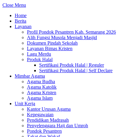
Close Menu
Home
Berita
Layanan
Profil Pondok Pesantren Kab. Semarang 2026
Alih Fungsi Musola Menjadi Masjid
Dokumen Pindah Sekolah
Layanan Bimas Kristen
Lagu Merdu
Produk Halal
Sertifikasi Produk Halal | Reguler
Sertifikasi Produk Halal | Self Declare
Mimbar Agama
Agama Budha
Agama Katolik
Agama Kristen
Agama Islam
Unit Kerja
Kantor Urusan Agama
Kepegawaian
Pendidikan Madrasah
Penyelenggara Haji dan Umroh
Pondok Pesantren
Zakat dan Wakaf