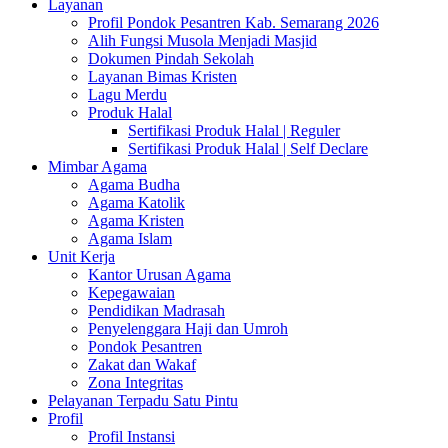
Layanan
Profil Pondok Pesantren Kab. Semarang 2026
Alih Fungsi Musola Menjadi Masjid
Dokumen Pindah Sekolah
Layanan Bimas Kristen
Lagu Merdu
Produk Halal
Sertifikasi Produk Halal | Reguler
Sertifikasi Produk Halal | Self Declare
Mimbar Agama
Agama Budha
Agama Katolik
Agama Kristen
Agama Islam
Unit Kerja
Kantor Urusan Agama
Kepegawaian
Pendidikan Madrasah
Penyelenggara Haji dan Umroh
Pondok Pesantren
Zakat dan Wakaf
Zona Integritas
Pelayanan Terpadu Satu Pintu
Profil
Profil Instansi