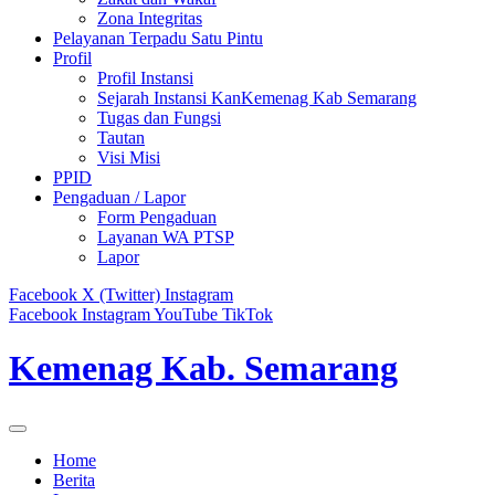
Zona Integritas
Pelayanan Terpadu Satu Pintu
Profil
Profil Instansi
Sejarah Instansi KanKemenag Kab Semarang
Tugas dan Fungsi
Tautan
Visi Misi
PPID
Pengaduan / Lapor
Form Pengaduan
Layanan WA PTSP
Lapor
Facebook
X (Twitter)
Instagram
Facebook
Instagram
YouTube
TikTok
Kemenag Kab. Semarang
Home
Berita