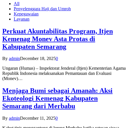
All
Penyelenggara Haji dan Umroh
Kepegawaian
Layanan
Perkuat Akuntabilitas Program, Itjen
Kemenag Monev Asta Protas di
Kabupaten Semarang
By
admin
December 18, 2025
0
Ungaran (Humas) – Inspektorat Jenderal (Itjen) Kementerian Agama
Republik Indonesia melaksanakan Pemantauan dan Evaluasi
(Monev)…
Menjaga Bumi sebagai Amanah: Aksi
Ekoteologi Kemenag Kabupaten
Semarang dari Merbabu
By
admin
December 11, 2025
0
Kabut tipis menggantung di lereng Merbabu ketika ratusan siswa-